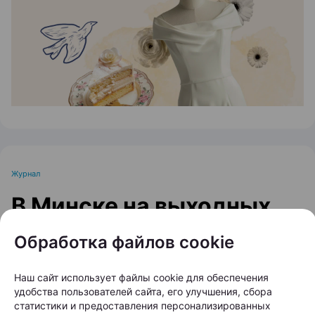
ЭФФЕКТИВНАЯ РЕКЛАМА НА САЙТЕ
Журнал
В Минске на выходных
пройдет большой
Обработка файлов cookie
фестиваль для
любителей животных
Наш сайт использует файлы cookie для обеспечения
удобства пользователей сайта, его улучшения, сбора
статистики и предоставления персонализированных