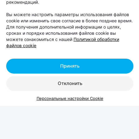
Автор:
relax.by, 07.08.2026
рекомендаций.
Вы можете настроить параметры использования файлов
8 и 9 августа на берегу Цнянского водохранилища,
cookie или изменить свое согласие в более позднее время.
Для получения дополнительной информации о целях,
в парке Lakeside Park («Северный берег»),
сроках и порядке использования файлов cookie вы
состоится Pets Fest — крупный фестиваль,
можете ознакомиться с нашей
Политикой обработки
файлов cookie
посвященный владельцам собак, кошек и других
домашних питомцев. Вход на территорию
свободный.
Принять
Отклонить
Персональные настройки Cookie