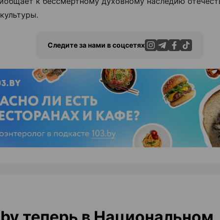
риобщает к бессмертному духовному наследию отечест
культуры.
Следите за нами в соцсетях
ЭФФЕКТИВНАЯ РЕКЛАМА НА САЙТЕ
by теперь в Национальном