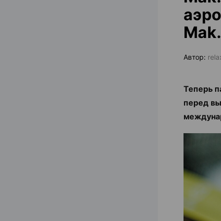
аэро
Mak.
Автор:
rel
Теперь п
перед вы
междуна