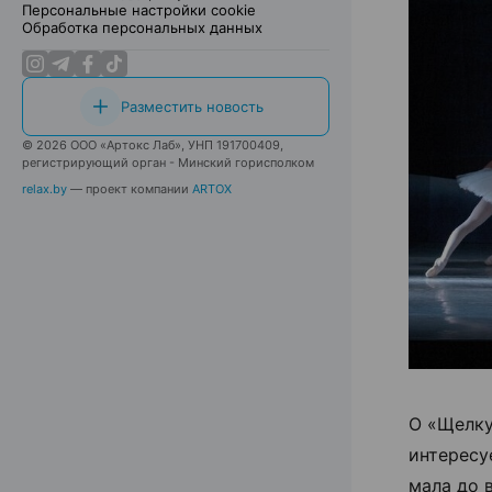
Персональные настройки cookie
Обработка персональных данных
Разместить новость
© 2026 ООО «Артокс Лаб», УНП 191700409,
регистрирующий орган - Минский горисполком
relax.by
— проект компании
ARTOX
О «Щелку
интересу
мала до 