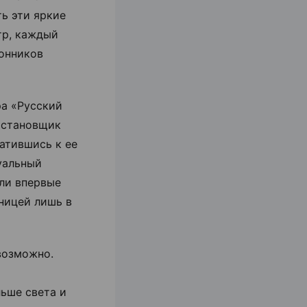
ть эти яркие
тр, каждый
лонников
ра «Русский
остановщик
атившись к ее
уальный
ыли впервые
зницей лишь в
возможно.
ьше света и