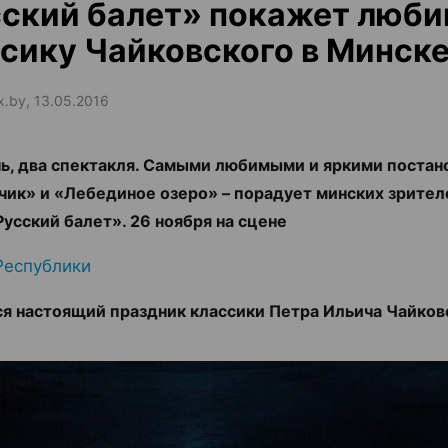
ский балет» покажет люб
сику Чайковского в Минск
ax.by, 13.05.2016
ь, два спектакля. Самыми любимыми и яркими постан
ик» и «Лебединое озеро» – порадует минских зрител
Русский балет». 26 ноября на сцене
Республики
я настоящий праздник классики Петра Ильича Чайков