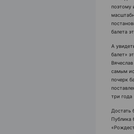
поэтому 
масштабн
постанов
балета э
А увидет
балет» э
Вячеслав
самым ис
почерк б
поставле
три года
Достать 
Публика 
«Рождест