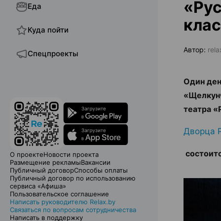
«Рус
Еда
клас
Куда пойти
Автор:
rel
Спецпроекты
Один ден
«Щелкунч
театра «
Дворца 
состоитс
О проекте
Новости проекта
Размещение рекламы
Вакансии
Публичный договор
Способы оплаты
Публичный договор по использованию
сервиса «Афиша»
Пользовательское соглашение
Написать руководителю Relax.by
Связаться по вопросам сотрудничества
Написать в поддержку