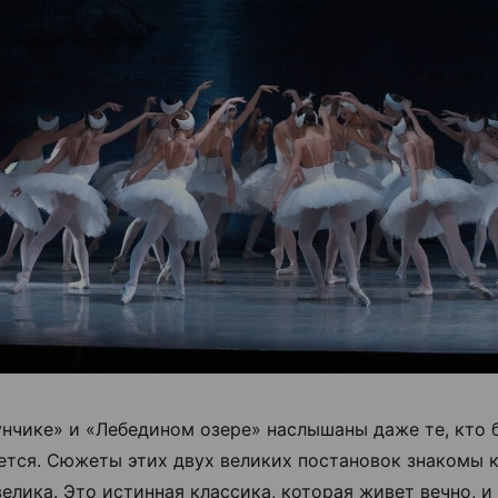
нчике» и «Лебедином озере» наслышаны даже те, кто 
ется. Сюжеты этих двух великих постановок знакомы 
велика. Это истинная классика, которая живет вечно, и