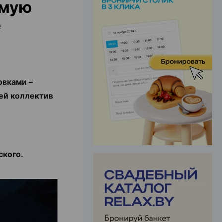
имую
е
ЭФФЕКТИВНАЯ РЕКЛАМА НА САЙТЕ
овками –
ей коллектив
ского.