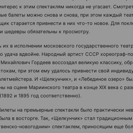
интерес к этим спектаклям никогда не угасает. Смотре
ые балеты можно снова и снова, при этом каждый теа
щик старается привнести в них что-то новое. Для пок
ти шедевры обязательны к просмотру.
ь их в исполнении московского государственного теат
то удача вдвойне. Народный артист СССР хореограф-п
 Михайлович Гордеев воссоздал великую классику, обр
токам, при этом ему удалось привнести свой индивид
алетмейстера. И «Щелкунчик», и «Лебединое озеро» б
ны на сцене Мариинского театра в конце XIX века с ра
 (1892 и 1895 год соответственно).
билеты на премьерные спектакли было практически не
была в восторге. Так, «Щелкунчик» стал традиционным
венско-новогодним» спектаклем, приносящим еще бол