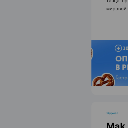
танца, п
мировой 
Журнал
Mak.