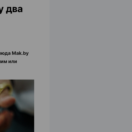
у два
люда Mak.by
ним или