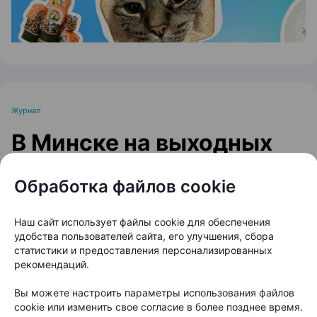
Журнал
В Минске на выходных
пройдет большой
Обработка файлов cookie
фестиваль для
любителей животных
Наш сайт использует файлы cookie для обеспечения
удобства пользователей сайта, его улучшения, сбора
статистики и предоставления персонализированных
Автор:
relax.by, 07.08.2026
рекомендаций.
Вы можете настроить параметры использования файлов
8 и 9 августа на берегу Цнянского водохранилища,
cookie или изменить свое согласие в более позднее время.