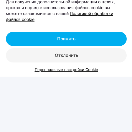
в парке Lakeside Park («Северный берег»),
Для получения дополнительной информации о целях,
сроках и порядке использования файлов cookie вы
состоится Pets Fest — крупный фестиваль,
можете ознакомиться с нашей
Политикой обработки
посвященный владельцам собак, кошек и других
файлов cookie
домашних питомцев. Вход на территорию
свободный.
Принять
Отклонить
Персональные настройки Cookie