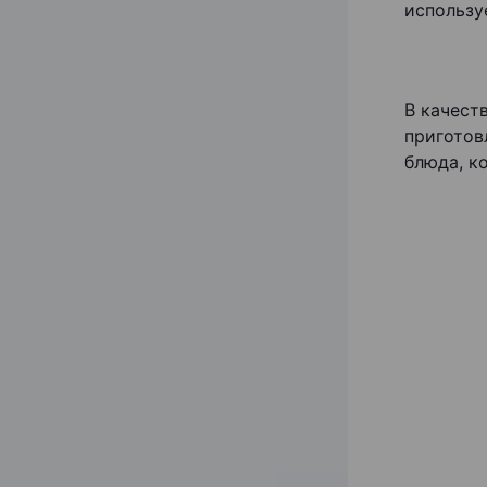
использу
В качест
приготов
блюда, к