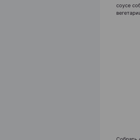
соусе со
вегетари
Собрать 