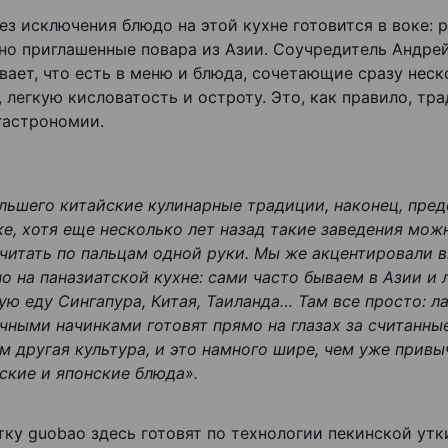
ез исключения блюдо на этой кухне готовится в воке: 
но приглашенные повара из Азии. Соучредитель Андре
вает, что есть в меню и блюда, сочетающие сразу неск
, легкую кисловатость и остроту. Это, как правило, тр
гастрономии.
льшего китайские кулинарные традиции, наконец, пред
е, хотя еще несколько лет назад такие заведения мож
читать по пальцам одной руки. Мы же акцентировали 
о на паназиатской кухне: сами часто бываем в Азии и
ую еду Сингапура, Китая, Таиланда… Там все просто: л
чными начинками готовят прямо на глазах за считанны
м другая культура, и это намного шире, чем уже прив
ские и японские блюда».
утку guobao здесь готовят по технологии пекинской утк