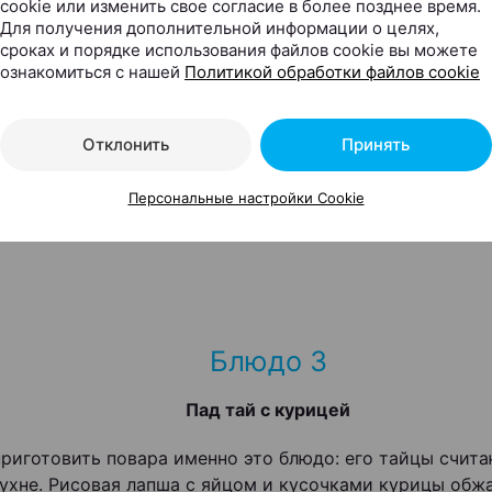
cookie или изменить свое согласие в более позднее время.
кухнями мы привыкли считать францу
Для получения дополнительной информации о целях,
итальянскую. Паназиатская гармоничн
сроках и порядке использования файлов cookie вы можете
ознакомиться с нашей
Политикой обработки файлов cookie
эту тройку».
Отклонить
Принять
Стоимость — 60. 000 рублей
Персональные настройки Cookie
Блюдо 3
Пад тай с курицей
риготовить повара именно это блюдо: его тайцы счит
кухне. Рисовая лапша с яйцом и кусочками курицы обж