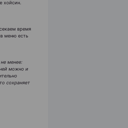
е хойсин.
асекаем время
 в меню есть
 не менее:
 ней можно и
вительно
что сохраняет