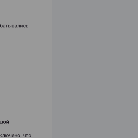
абатывались
пшой
ключено, что