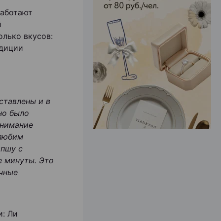
работают
й
ЭФФЕКТИВНАЯ РЕКЛАМА НА САЙТЕ
олько вкусов:
адиции
ставлены и в
но было
внимание
 любим
апшу с
е минуты. Это
ычные
и: Ли