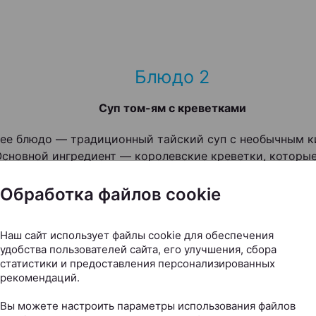
Блюдо 2
Суп том-ям с креветками
е блюдо — традиционный тайский суп с необычным 
Основной ингредиент — королевские креветки, которы
т корнем калгана с ароматом розы и лимонника.
Обработка файлов cookie
Наш сайт использует файлы cookie для обеспечения
удобства пользователей сайта, его улучшения, сбора
«Если говорить о паназиатской кухне 
статистики и предоставления персонализированных
рекомендаций.
исторических границ юго-восточной А
весьма активно набирает популярност
Вы можете настроить параметры использования файлов
России и Украине. Самыми популярн