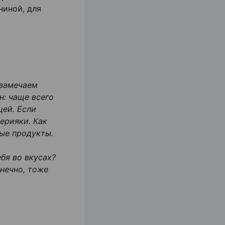
ниной, для
 замечаем
н: чаще всего
цей. Если
ерияки. Как
ые продукты.
бя во вкусах?
онечно, тоже