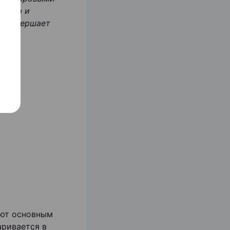
зскую и
о завершает
ают основным
аривается в