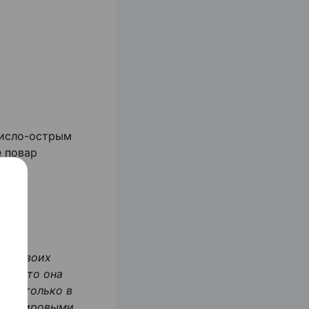
кисло-острым
е повар
вне своих
зии, то она
ь не только в
ыми мировыми