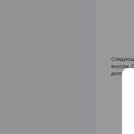
Следующе
вкусом. 
дополняе