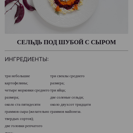
СЕЛЬДЬ ПОД ШУБОЙ С СЫРОМ
ИНГРЕДИЕНТЫ:
три небольшие
три свеклы среднего
картофелины;
размера;
четыре морковки среднего
три яйца;
размера;
две соленые сельди;
около ста пятидесяти
около двухсот тридцати
граммов сыра (желательно
граммов майонеза.
твердых сортов);
две головки репчатого
лука;