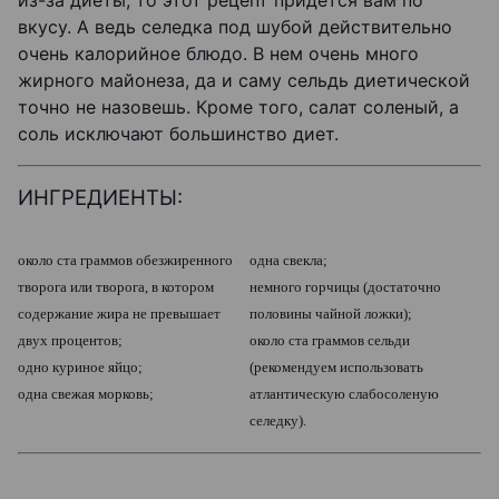
из-за диеты, то этот рецепт придется вам по
вкусу. А ведь селедка под шубой действительно
очень калорийное блюдо. В нем очень много
жирного майонеза, да и саму сельдь диетической
точно не назовешь. Кроме того, салат соленый, а
соль исключают большинство диет.
ИНГРЕДИЕНТЫ:
около ста граммов обезжиренного
одна свекла;
творога или творога, в котором
немного горчицы (достаточно
содержание жира не превышает
половины чайной ложки);
двух процентов;
около ста граммов сельди
одно куриное яйцо;
(рекомендуем использовать
одна свежая морковь;
атлантическую слабосоленую
селедку).