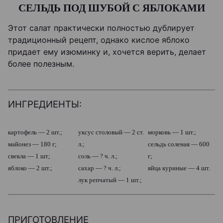
СЕЛЬДЬ ПОД ШУБОЙ С ЯБЛОКАМИ
Этот салат практически полностью дублирует
традиционный рецепт, однако кислое яблоко
придает ему изюминку и, хочется верить, делает
более полезным.
ИНГРЕДИЕНТЫ:
картофель — 2 шт.;
уксус столовый — 2 ст.
морковь — 1 шт.;
майонез — 180 г;
л.;
сельдь соленая — 600
свекла — 1 шт;
соль — ? ч. л.;
г;
яблоко — 2 шт.;
сахар — ? ч. л.;
яйца куриные — 4 шт.
лук репчатый — 1 шт.;
ПРИГОТОВЛЕНИЕ