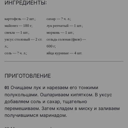
ИНГРЕДИЕНТЫ:
картофель — 2 шт.;
сахар — ? ч. л.;
майонез — 180 г;
лук репчатый — 1 шт.;
свекла — 1 шт.;
морковь — 1 шт.;
уксус столовый — 2 ст.
сельдь соленая (филе) —
л.;
600 г;
соль — ? ч. л.;
яйца куриные — 4 шт.
ПРИГОТОВЛЕНИЕ
Очищаем лук и нарезаем его тонкими
01
полукольцами. Ошпариваем кипятком. В уксус
добавляем соль и сахар, тщательно
перемешиваем. Затем кладем в миску и заливаем
получившимся маринадом.