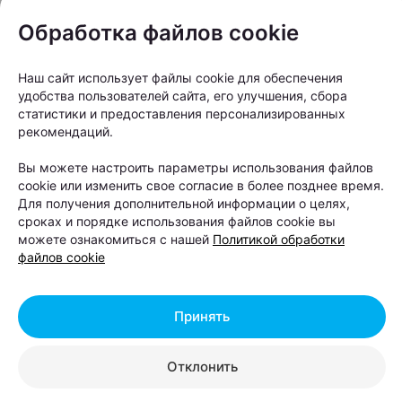
Обработка файлов cookie
Наш сайт использует файлы cookie для обеспечения
удобства пользователей сайта, его улучшения, сбора
статистики и предоставления персонализированных
рекомендаций.
Все блюда и напитки готовят и собирают за
Вы можете настроить параметры использования файлов
считаные минуты.
cookie или изменить свое согласие в более позднее время.
Для получения дополнительной информации о целях,
сроках и порядке использования файлов cookie вы
Виктория Данько, директор Mak.by:
можете ознакомиться с нашей
Политикой обработки
файлов cookie
“Открытие Mak.Cafe в Национальном
аэропорту Минск стало особенным
Принять
этапом развития Mak.by. Каждый день
аэропорт объединяет тысячи людей,
Отклонить
которые отправляются в путешествия