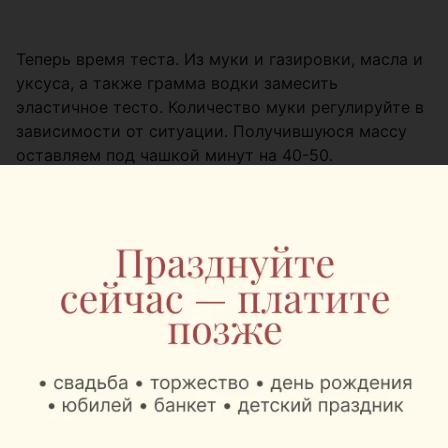
Теперь время теста. Из муки и газировки, масла и
уксуса, а также грамма водки замесить
эластичное тесто. Количество муки регулируйте в
зависимости от ситуации. Получившуюся массу
оставляем под чашкой минут на 40-50.
Из теста сделать колбаску и разрезать на кусочки.
Из них раскатать кружочки и сформировать
чебуреки. Обжарить пирожки на масле — и
приятного аппетита!
Чебуреки с грибами
Нам понадобится:
• Мука. 250 граммов
• Вода тёплая. 1 стакан
• Соль. Щепотка