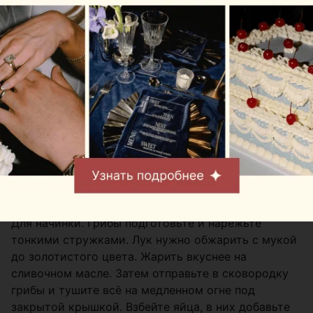
• Рыжики свежие (или другие грибы). 100 граммов
• Лук
• Масло сливочное. 3 столовых ложки
• Яйца. 3 штуки
• Сливки. 80 граммов
• Зелень измельчённая. 1 стакан
• Соль
• Перец
Замесите тесто и вырежете из него большие
круги.
Для начинки. Грибы подготовьте и нарежьте
тонкими стружками. Лук нужно обжарить с мукой
до золотистого цвета. Жарить вкуснее на
сливочном масле. Затем отправьте в сковородку
грибы и тушите всё на медленном огне под
закрытой крышкой. Взбейте яйца, в них добавьте