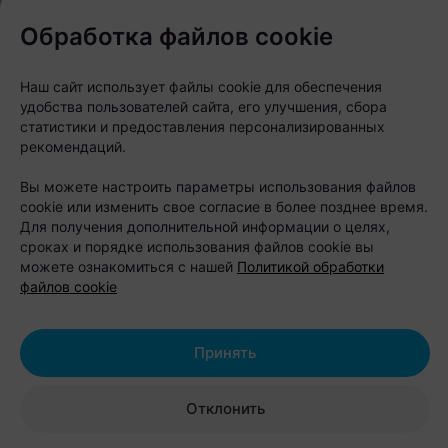
на одной территории. Проживание, питание,
спортивные площадки, восстановительный
Обработка файлов cookie
комплекс, беседки, прокат велосипедов, детские
зоны и экскурсии по спортивной базе. Можно
Наш сайт использует файлы cookie для обеспечения
удобства пользователей сайта, его улучшения, сбора
приехать семьей на выходные, устроить активный
статистики и предоставления персонализированных
день с друзьями или организовать корпоратив с
рекомендаций.
тренировками и отдыхом на природе.
Вы можете настроить параметры использования файлов
cookie или изменить свое согласие в более позднее время.
Также можно переключиться на восстановление:
Для получения дополнительной информации о целях,
сауны, бассейны, купели и джакузи помогают
сроках и порядке использования файлов cookie вы
можете ознакомиться с нашей
Политикой обработки
завершить день уже в спокойном режиме. А если
файлов cookie
хочется посмотреть на
«Стайки»
изнутри,
закажите обзорную экскурсию и пройдитесь по
Принять
территории, где готовятся профессиональные
спортсмены.
Отклонить