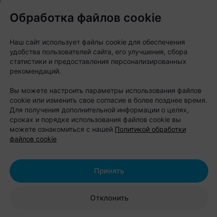
предлагают прокат сапбордов, лодок, байдарок,
Обработка файлов cookie
катамаранов, велосипедов и квадроциклов. Есть
футбольное поле, волейбольная и баскетбольная
Наш сайт использует файлы cookie для обеспечения
площадки, тир, батут, детский городок, а для
удобства пользователей сайта, его улучшения, сбора
статистики и предоставления персонализированных
компаний организуют лазертаг, корпоративы и
рекомендаций.
тимбилдинг. Любители рыбалки тоже найдут себе
Вы можете настроить параметры использования файлов
занятие - Вилейское водохранилище давно
cookie или изменить свое согласие в более позднее время.
считается одним из популярных мест для ловли
Для получения дополнительной информации о целях,
рыбы.
сроках и порядке использования файлов cookie вы
можете ознакомиться с нашей
Политикой обработки
файлов cookie
Стоимость проживания:
четырехместный домик — 130 рублей
Принять
в будние дни и 160 рублей в выходные;
двухместный домик — от 100 рублей в
сутки;
Отклонить
размещение в палатке — 17 рублей с