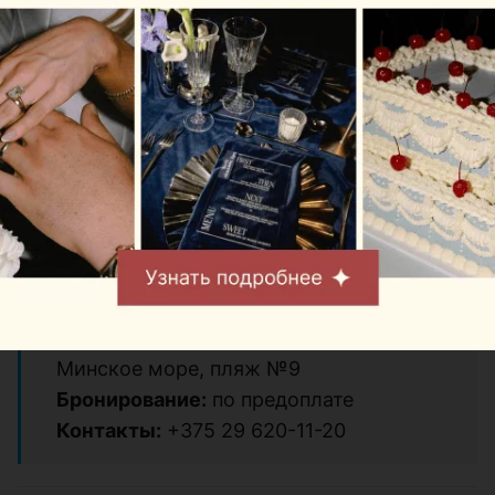
Главная фишка локации — расположение прямо на
воде. Поэтому даже обычный отдых с мангалом
здесь ощущается чуть более отпускным: рядом
плеск воды, открытые виды и никакого ощущения,
что город совсем близко.
Стоимость:
зависит от формата
отдыха и составляет от 25 до 1000
рублей.
Адрес:
Заславское водохранилище,
Минское море, пляж №9
Бронирование:
по предоплате
Контакты:
+375 29 620-11-20