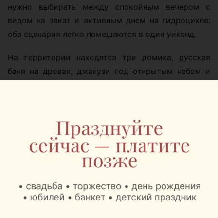
нужно выбирать между спокойным вечером с
видом на закат и активным днем на гидроцикле:
оба сценария легко помещаются в один уикенд.
На территории находятся три домика, русская
баня на дровах, джакузи под открытым небом и
крытая беседка с мангальной зоной. Можно
приехать компанией, устроить ужин у воды,
сходить в баню, а потом сидеть в джакузи и
смотреть на водохранилище.
Летом у Robin Hood особенно много водных
развлечений. Гости могут арендовать гидроциклы,
катер, катамараны, сапборды, аквакар, покататься
на банане или водных подушках. Для тех, кто
предпочитает тишину, есть рыбалка прямо с
территории базы.