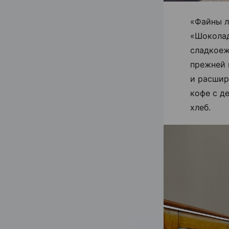
«Файны л
«Шоколад
сладкоеж
прежней 
и расшир
кофе с д
хлеб.