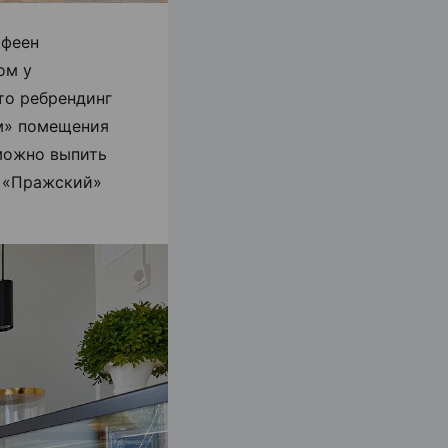
офеен
ом у
то ребрендинг
м» помещения
 можно выпить
и «Пражский»