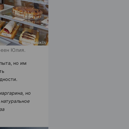
феен Юлия.
пыта, но им
ть
дности.
аргарина, но
 натуральное
за