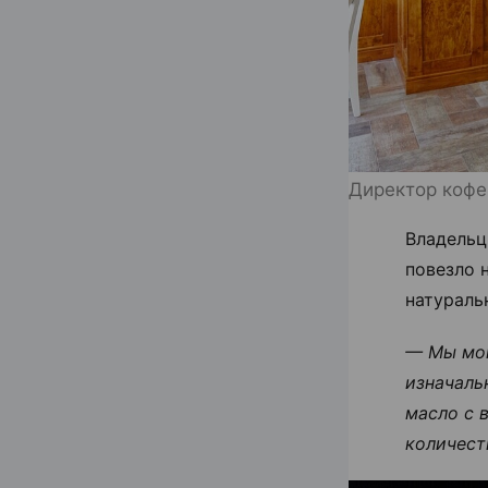
Директор кофе
Владельц
повезло 
натураль
— Мы мог
изначаль
масло с 
количест