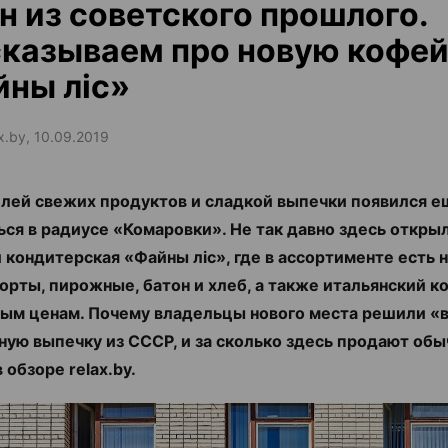
н из советского прошлого.
сказываем про новую кофе
ны ліс»
ax.by, 10.09.2019
лей свежих продуктов и сладкой выпечки появился е
ься в радиусе «Комаровки». Не так давно здесь откры
и кондитерская «Файны ліс», где в ассортименте есть
орты, пирожные, батон и хлеб, а также итальянский к
м ценам. Почему владельцы нового места решили «
ную выпечку из СССР, и за сколько здесь продают обы
 обзоре relax.by.