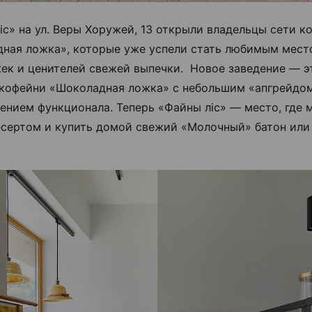
іс» на ул. Веры Хоружей, 13 открыли владельцы сети к
ная ложка», которые уже успели стать любимым мест
ек и ценителей свежей выпечки. Новое заведение — э
кофейни «Шоколадная ложка» с небольшим «апгрейдо
ением функционала. Теперь «Файны ліс» — место, где
есертом и купить домой свежий «Молочный» батон ил