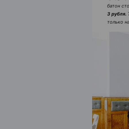
батон ст
3 рубля.
только н