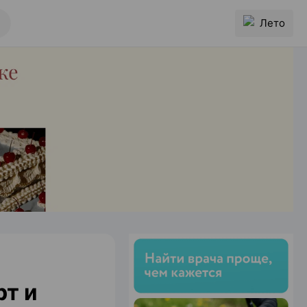
Лето
рт и