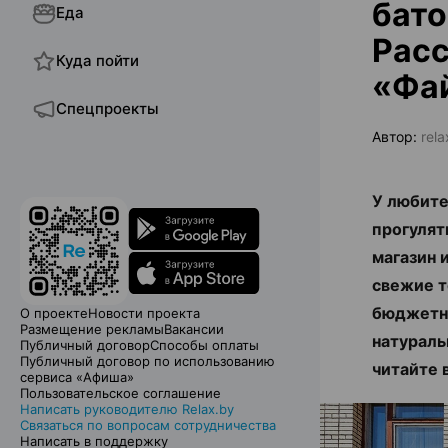
бато
Еда
Рас
Куда пойти
«Фай
Спецпроекты
Автор:
rel
У любите
прогулят
магазин 
свежие т
бюджетны
О проекте
Новости проекта
Размещение рекламы
Вакансии
натураль
Публичный договор
Способы оплаты
Публичный договор по использованию
читайте в
сервиса «Афиша»
Пользовательское соглашение
Написать руководителю Relax.by
Связаться по вопросам сотрудничества
Написать в поддержку