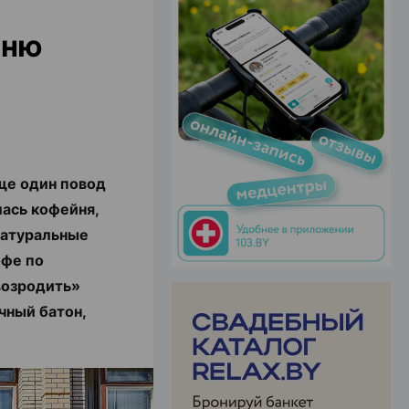
йню
ЭФФЕКТИВНАЯ РЕКЛАМА НА САЙТЕ
ще один повод
лась кофейня,
 натуральные
офе по
возродить»
чный батон,