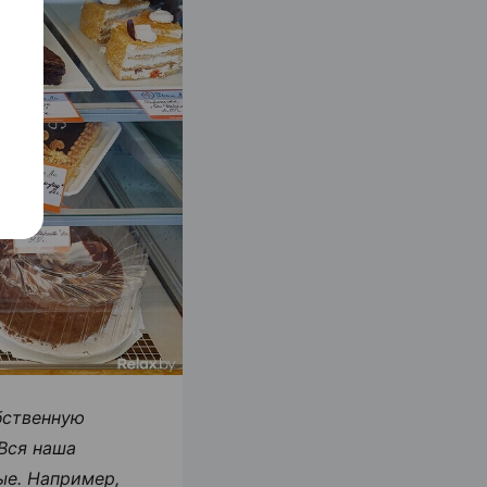
бственную
Вся наша
ые. Например,