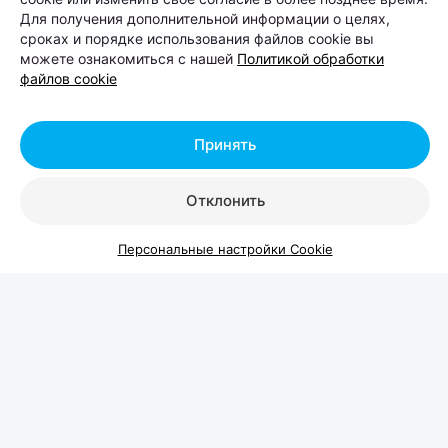
Для получения дополнительной информации о целях,
в парке Lakeside Park («Северный берег»),
сроках и порядке использования файлов cookie вы
состоится Pets Fest — крупный фестиваль,
можете ознакомиться с нашей
Политикой обработки
посвященный владельцам собак, кошек и других
файлов cookie
домашних питомцев. Вход на территорию
свободный.
Принять
Отклонить
Персональные настройки Cookie