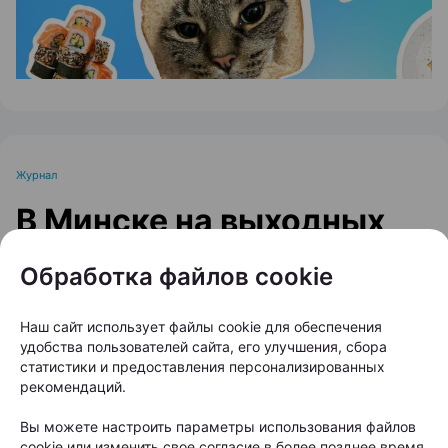
Журнал
В Минске на выходных
пройдет большой
Обработка файлов cookie
фестиваль для
любителей животных
Наш сайт использует файлы cookie для обеспечения
удобства пользователей сайта, его улучшения, сбора
статистики и предоставления персонализированных
Автор:
relax.by, 07.08.2026
рекомендаций.
Вы можете настроить параметры использования файлов
8 и 9 августа на берегу Цнянского водохранилища,
cookie или изменить свое согласие в более позднее время.