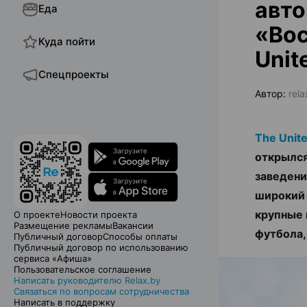
авто
Еда
«Вос
Куда пойти
Unit
Спецпроекты
Автор:
rel
The Unit
открылся
заведени
широкий 
крупные 
О проекте
Новости проекта
Размещение рекламы
Вакансии
футбола
Публичный договор
Способы оплаты
Публичный договор по использованию
сервиса «Афиша»
Пользовательское соглашение
Написать руководителю Relax.by
Связаться по вопросам сотрудничества
Написать в поддержку