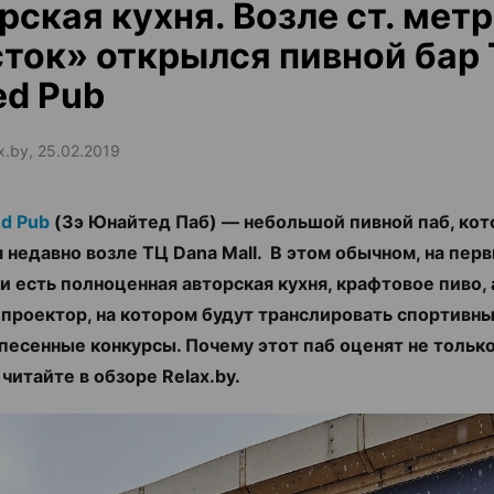
рская кухня. Возле ст. мет
ток» открылся пивной бар 
ed Pub
ax.by, 25.02.2019
ed Pub
(Зэ Юнайтед Паб) — небольшой пивной паб, ко
 недавно возле ТЦ Dana Mall. В этом обычном, на перв
и есть полноценная авторская кухня, крафтовое пиво, 
проектор, на котором будут транслировать спортивны
песенные конкурсы. Почему этот паб оценят не тольк
,
читайте в обзоре Relax.by.