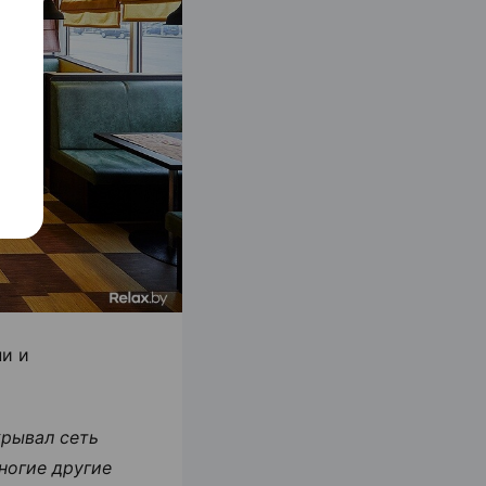
ни и
крывал сеть
ногие другие