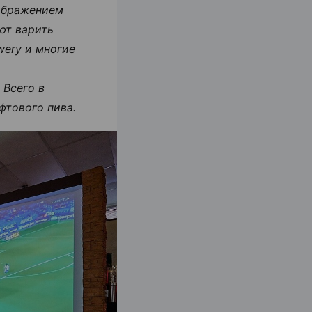
зображением
ют варить
ewery и многие
—
Всего в
фтового пива.