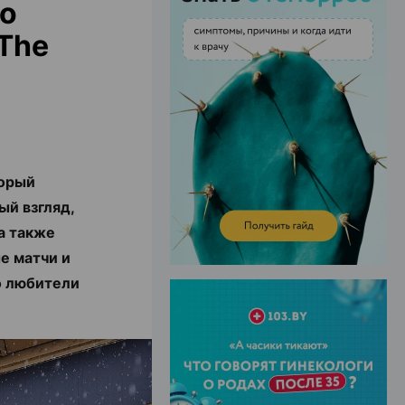
ро
The
ЭФФЕКТИВНАЯ РЕКЛАМА НА САЙТЕ
торый
ый взгляд,
а также
е матчи и
о любители