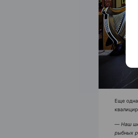
Еще одна
квалицир
—
Наш ше
рыбных р