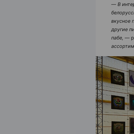
—
В инте
белорусс
вкусное п
другие п
пабе,
— р
ассортим