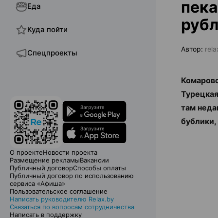
пека
Еда
руб
Куда пойти
Автор:
rela
Спецпроекты
Комаровс
Турецкая
там неда
бублики,
О проекте
Новости проекта
Размещение рекламы
Вакансии
Публичный договор
Способы оплаты
Публичный договор по использованию
сервиса «Афиша»
Пользовательское соглашение
Написать руководителю Relax.by
Связаться по вопросам сотрудничества
Написать в поддержку