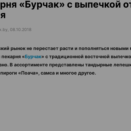
рня «Бурчак» с выпечкой от
ля
x.by, 08.10.2018
кий рынок не перестает расти и пополняться новыми 
 пекарня «
Бурчак
» с традиционной восточной выпечк
вно. В ассортименте представлены тандырные лепешк
 пироги «Поача», самса и многое другое.