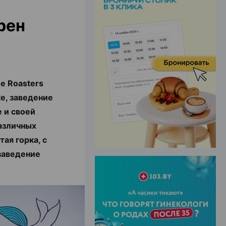
рен
ЭФФЕКТИВНАЯ РЕКЛАМА НА САЙТЕ
e Roasters
ке, заведение
 и своей
азличных
ая горка, с
 заведение