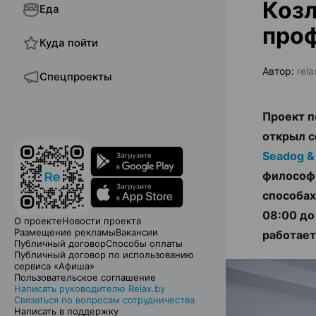
Козл
Еда
проф
Куда пойти
Автор:
rel
Спецпроекты
Проект п
открыл с
Seadog &
философи
способах
08:00 до
О проекте
Новости проекта
Размещение рекламы
Вакансии
работает
Публичный договор
Способы оплаты
Публичный договор по использованию
сервиса «Афиша»
Пользовательское соглашение
Написать руководителю Relax.by
Связаться по вопросам сотрудничества
Написать в поддержку