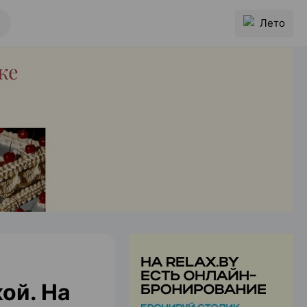
Лето
кой. На