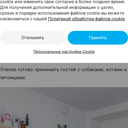
cookie или изменить свое согласие в более позднее время.
Для получения дополнительной информации о целях,
сроках и порядке использования файлов cookie вы можете
ознакомиться с нашей
Политикой обработки файлов cookie
 кофейни выполнен в скандинавском стиле: светлые ст
Отклонить
Принять
ый дизайн от стульев до барной стойки. На одной из с
ны два тюленя. В заведении много зелени, часть цвето
Персональные настройки Cookie
друзья на открытии кофейни.
 Friends готово принимать гостей с собаками, котами 
питомцами.