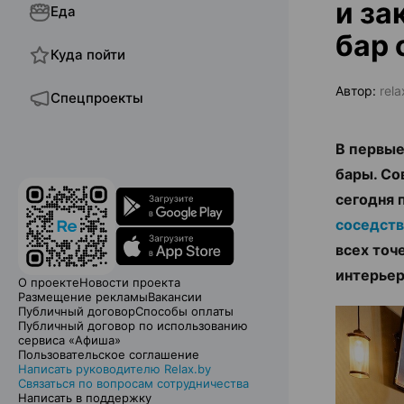
и за
Еда
бар 
Куда пойти
Автор:
rela
Спецпроекты
В первые
бары. Со
сегодня 
соседств
всех точ
интерьер
О проекте
Новости проекта
Размещение рекламы
Вакансии
Публичный договор
Способы оплаты
Публичный договор по использованию
сервиса «Афиша»
Пользовательское соглашение
Написать руководителю Relax.by
Связаться по вопросам сотрудничества
Написать в поддержку