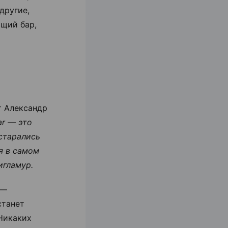
другие,
ющий бар,
т Александр
ar — это
старались
я в самом
игламур.
 —
станет
 Никаких