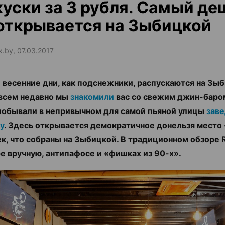
куски за 3 рубля. Самый д
открывается на Зыбицкой
x.by, 07.03.2017
 весенние дни, как подснежники, распускаются на Зы
всем недавно мы
знакомили
вас со свежим джин-баром 
побывали в непривычном для самой пьяной улицы
заве
у
. Здесь открывается демократичное донельзя место
ек, что собраны на Зыбицкой. В традиционном обзоре R
е вручную, антипафосе и «фишках из 90-х».