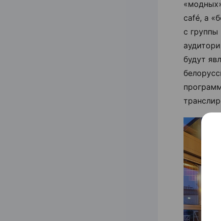
«модных» 
café, а 
с группы
аудитори
будут яв
белорусс
программ
транслир