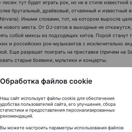
песен: тут будет играть рок, но не в стиле известной с
«более брутальный, драйвовый, отчаянный и известный 
 Nirvana). Иными словами, тот, на котором выросла цел
я нового места. От DJ-сетов в выходные не откажутся,
лять собой миксы из подходящих хитов. Порой станут 
ких и российских рок-музыкантов с исключительно ак
ой. Еще разрешат поиграть на приставке (причем на S
овать старые боевики, мультики и концерты.
Обработка файлов cookie
Наш сайт использует файлы cookie для обеспечения
удобства пользователей сайта, его улучшения, сбора
статистики и предоставления персонализированных
рекомендаций.
Вы можете настроить параметры использования файлов