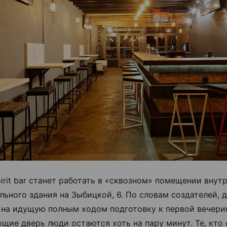
irit bar станет работать в «сквозном» помещении внут
льного здания на Зыбицкой, 6. По словам создателей, 
 на идущую полным ходом подготовку к первой вечери
щие дверь люди остаются хоть на пару минут. Те, кто 