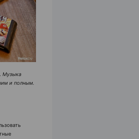
. Музыка
шим и полным.
льзовать
тные