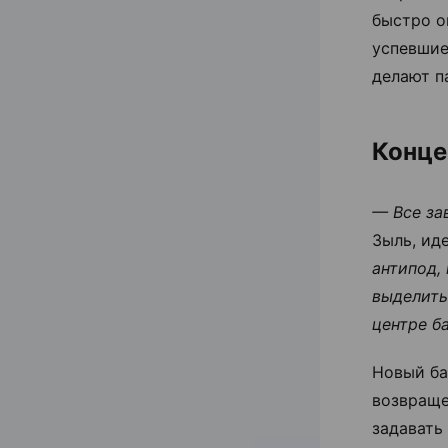
быстро о
успевшие
делают п
Конце
— Все за
Зыль, ид
антипод,
выделить
центре б
Новый ба
возвраще
задавать