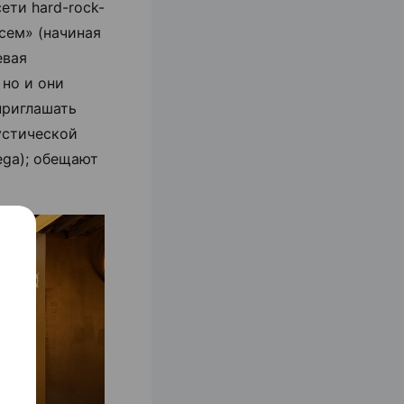
ети hard-rock-
всем» (начиная
евая
 но и они
приглашать
устической
ega); обещают