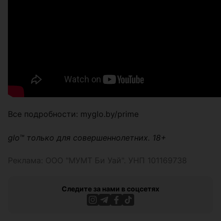
Все подробности: myglo.by/prime
glo™ только для совершеннолетних. 18+
Реклама: ООО "МУМТ Би Уай". УНП 101169738
Следите за нами в соцсетях