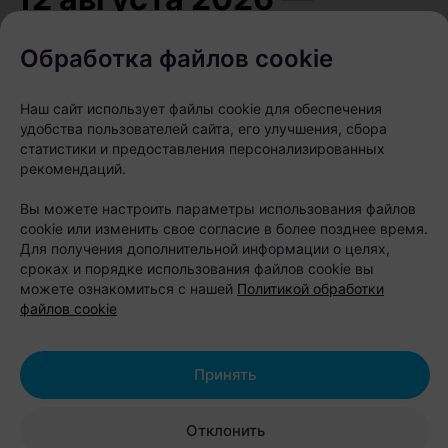
особый
Обработка файлов cookie
астрономический день
для Беларуси
Наш сайт использует файлы cookie для обеспечения
удобства пользователей сайта, его улучшения, сбора
статистики и предоставления персонализированных
Автор:
relax.by, 10.08.2026
рекомендаций.
Вы можете настроить параметры использования файлов
Вторник, 12 августа, обещает стать одним из
cookie или изменить свое согласие в более позднее время.
самых зрелищных дней для тех, кто любит
Для получения дополнительной информации о целях,
сроках и порядке использования файлов cookie вы
смотреть на небо. В этот день одновременно
можете ознакомиться с нашей
Политикой обработки
сойдутся сразу три астрономических события —
файлов cookie
такое совпадение выпадает крайне редко.
Принять
Отклонить