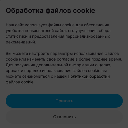
отдыха возможна организация охоты с егерем.
Обработка файлов cookie
Этим летом хозяева делают особый акцент на
отдых в будние дни. При бронировании усадьбы
Наш сайт использует файлы cookie для обеспечения
удобства пользователей сайта, его улучшения, сбора
стоимость составляет 500 рублей за компанию до
статистики и предоставления персонализированных
14 человек, а баня и купель уже входят в цену.
рекомендаций.
Вы можете настроить параметры использования файлов
Стоимость проживания:
cookie или изменить свое согласие в более позднее время.
будние дни — 500 рублей;
Для получения дополнительной информации о целях,
сроках и порядке использования файлов cookie вы
с пятницы на субботу — 600 рублей;
можете ознакомиться с нашей
Политикой обработки
файлов cookie
с субботы на воскресенье — 700
рублей.
Принять
Адрес:
Минская область,
Стародорожский район, деревня
Отклонить
Мишевичи, 2
Бронирование:
+375 29 697-44-49