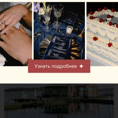
База отдыха на воде Robin Hood
(Робин Гуд): где можно жить,
париться и кататься на
гидроцикле