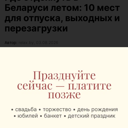
Беларуси летом: 10 мест
для отпуска, выходных и
перезагрузки
Автор:
relax.by, 03.08.2026
Летом хочется хотя бы на время выключить
рабочие чаты, сменить картинку и оказаться там,
где вместо шума города слышны птицы, вода или
мяч на спортивной площадке. Собрали места для
разного отдыха и бюджета: с беседками, банями,
велопрогулками, пляжами, спортом, лесом и
форматами, где можно просто выдохнуть.