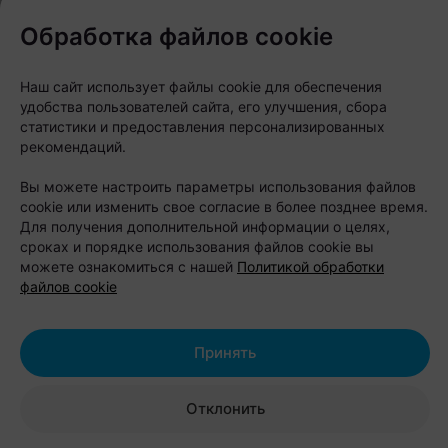
Обработка файлов cookie
Pets Fest проводится уже в шестой раз и
традиционно собирает не только хозяев
Наш сайт использует файлы cookie для обеспечения
животных, но и семьи с детьми, а также всех,
удобства пользователей сайта, его улучшения, сбора
кому интересна тема зоозащиты и активного
статистики и предоставления персонализированных
рекомендаций.
отдыха на природе. В этом сезоне организаторы
добавили новые тематические зоны и расширили
Вы можете настроить параметры использования файлов
список активностей для гостей разных возрастов.
cookie или изменить свое согласие в более позднее время.
Для получения дополнительной информации о целях,
сроках и порядке использования файлов cookie вы
Одна из постоянных фишек фестиваля — квест-
можете ознакомиться с нашей
Политикой обработки
карта. С ее помощью посетители проходят
файлов cookie
задания на площадках партнеров, изучают локации
и собирают баллы, которые затем можно обменять
Принять
на подарки в специальном пункте выдачи призов.
Также оба дня будут проходить розыгрыши,
Отклонить
викторины и конкурсы с призами.