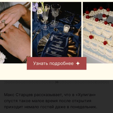
Боимся перехвалить или показаться
необъективными, но все блюда выше всяких
похвал. Очень вкусно, сытно и ароматно. Особенно
хотелось бы отметить сливовый пирог: за него
девочкам особая благодарность! От себя советуем
попробовать, любители нестандартных вкусов
оценят.
Макс Старцев рассказывает, что в «Хулиган»
спустя такое малое время после открытия
приходит немало гостей даже в понедельник.