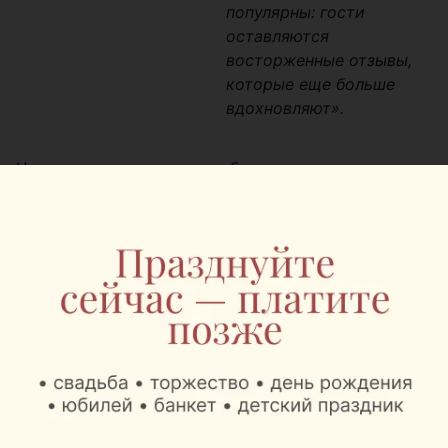
популярны: гости
оставляются
восторженные отзывы,
которые еще больше
вдохновляют».
Что же касается цен, то в баре едва ли встретишь
горячее блюдо дороже 60-70. 000 рублей. Цены не
вырастут и с открытием долгожданного бистро на
втором этаже.