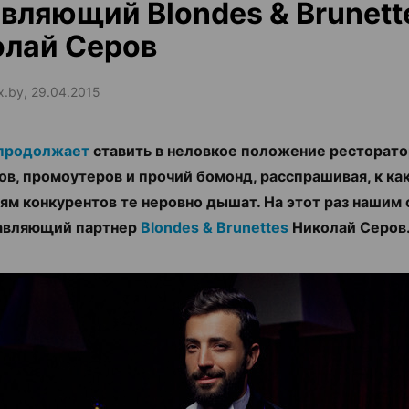
вляющий Blondes & Brunett
олай Серов
ax.by, 29.04.2015
продолжает
ставить в неловкое положение ресторато
ов, промоутеров и прочий бомонд, расспрашивая, к ка
ям конкурентов те неровно дышат. На этот раз нашим
равляющий партнер
Blondes & Brunettes
Николай Серов