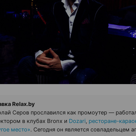
вка Relax.by
лай Серов прославился как промоутер — работал
ктором в клубах Bronx и
Dozari
,
ресторане-карао
гое место»
. Сегодня он является совладельцем а