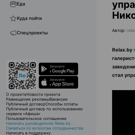
упра
Еда
Ник
Куда пойти
Автор:
rel
Спецпроекты
Relax.by
галерист
заведени
стал уп
О проекте
Новости проекта
Размещение рекламы
Вакансии
Публичный договор
Способы оплаты
Публичный договор по использованию
сервиса «Афиша»
Пользовательское соглашение
Написать руководителю Relax.by
Связаться по вопросам сотрудничества
Написать в поддержку