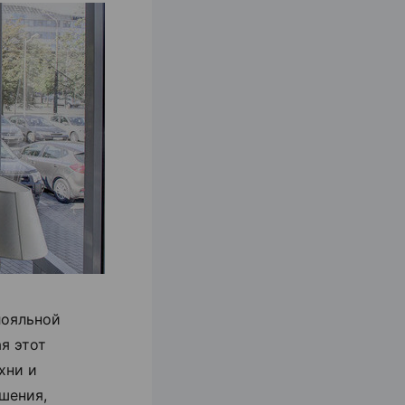
лояльной
я этот
хни и
шения,