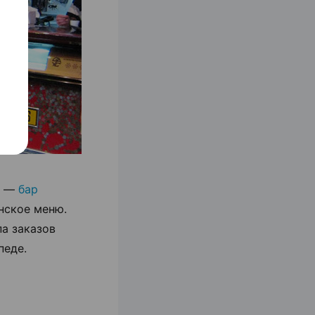
, —
бар
нское меню.
а заказов
педе.