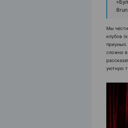
«Бул
Brun
Мы честн
клубов (к
приуныл. 
сложно в
рассказат
уютную т