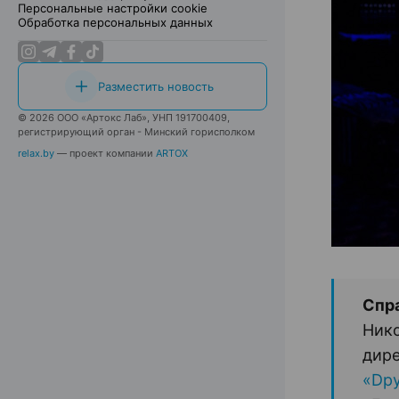
Персональные настройки cookie
Обработка персональных данных
Разместить новость
© 2026 ООО «Артокс Лаб», УНП 191700409,
регистрирующий орган - Минский горисполком
relax.by
— проект компании
ARTOX
Спра
Нико
дире
«Dру