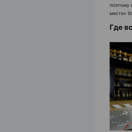
поэтому 
месте» б
Где в