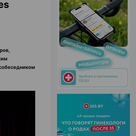
es
ЭФФЕКТИВНАЯ РЕКЛАМА НА САЙТЕ
ров,
ким
 собеседником
.