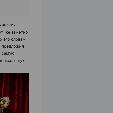
&
минских
тут же заметно
о его словам,
И предложил
и самую
кажешь, ну?