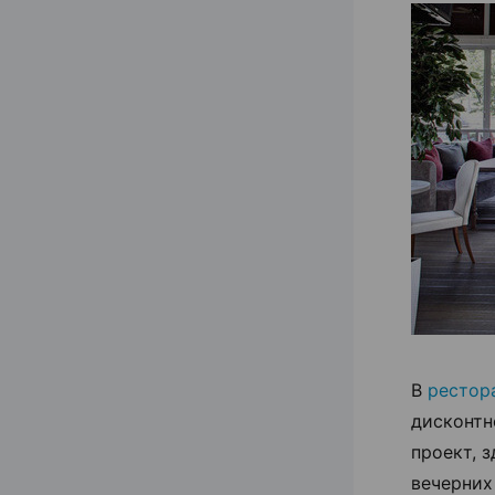
В
рестор
дисконтн
проект, 
вечерних