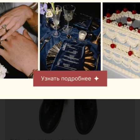
сдержанный.
Макияж:
заплетаем волосы в хвост или оставляем
Прическа:
распущенными, но гладко причесанными.