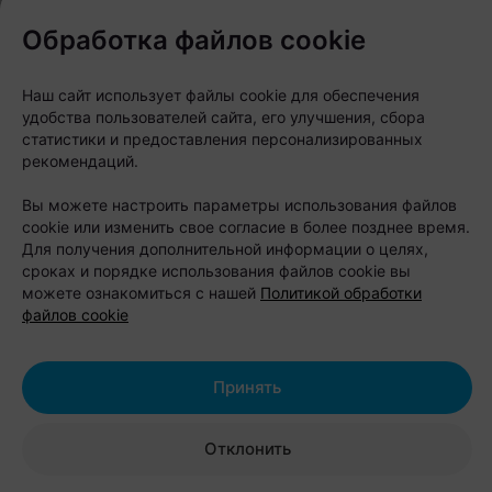
тренировками и отдыхом на природе.
Обработка файлов cookie
Также можно переключиться на восстановление:
сауны, бассейны, купели и джакузи помогают
Наш сайт использует файлы cookie для обеспечения
завершить день уже в спокойном режиме. А если
удобства пользователей сайта, его улучшения, сбора
статистики и предоставления персонализированных
хочется посмотреть на
«Стайки»
изнутри,
рекомендаций.
закажите обзорную экскурсию и пройдитесь по
Вы можете настроить параметры использования файлов
территории, где готовятся профессиональные
cookie или изменить свое согласие в более позднее время.
спортсмены.
Для получения дополнительной информации о целях,
сроках и порядке использования файлов cookie вы
можете ознакомиться с нашей
Политикой обработки
Цены:
файлов cookie
проживание: от 33 до 93 рублей с
человека за сутки;
Принять
питание, полный рацион на день: от 60
рублей с человека;
Отклонить
сауны и восстановительные
комплексы: от 75 до 200 рублей за