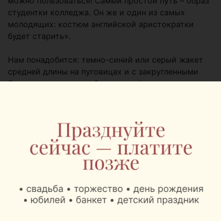
можно пользоваться! Самый простой путь – образ
студентки колледжа. Он же и один из самых
молодящих: костюм английской аристократки
будет старить».
Нам понадобится: темно-синий или серый жакет
средней длины на пуговицах и с закругленными
бортами, черные или белые гольфы до колена,
ботинки-броги (поклонницы женственности могут
выбрать лодочки, но, чур, без шпилек), при
желании можно взять очки с черной оправой.
Добиться большей подлинности поможет нашивка
а-ля эмблема колледжа: в маминой коробке с
рукоделием наверняка завалялось что-то
подобное.
Из аксессуаров используйте классические часы и
такой же кулон на шею.