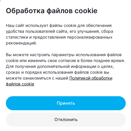
Где: Lakeside Park, г. Минск, ул. Дисенская, 2П,
Обработка файлов cookie
побережье Цнянского водохранилища
Вход: свободный
Наш сайт использует файлы cookie для обеспечения
Возрастное ограничение: 0+
удобства пользователей сайта, его улучшения, сбора
статистики и предоставления персонализированных
Другие интересные новости в нашем телеграм-
рекомендаций.
канале
Вы можете настроить параметры использования файлов
cookie или изменить свое согласие в более позднее время.
Для получения дополнительной информации о целях,
Следите за нами в соцсетях
сроках и порядке использования файлов cookie вы
можете ознакомиться с нашей
Политикой обработки
файлов cookie
Принять
Отклонить