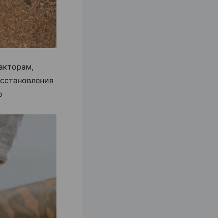
акторам,
осстановления
о