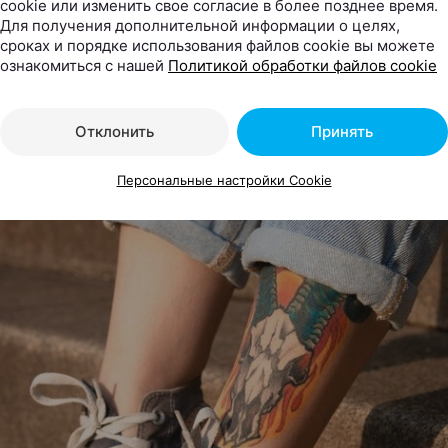
cookie или изменить свое согласие в более позднее время.
Для получения дополнительной информации о целях,
ровки на ногах смотрятся довольно эстетично, и их т
сроках и порядке использования файлов cookie вы можете
ознакомиться с нашей
Политикой обработки файлов cookie
ь при необходимости. Также потребуется постоянно бр
ы сам рисунок оставался видимым, но данная потребно
ется проблемой для мужчин.
Отклонить
Принять
Персональные настройки Cookie