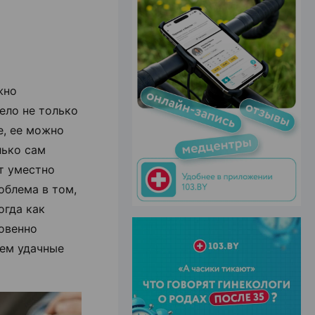
ЭФФЕКТИВНАЯ РЕКЛАМА НА САЙТЕ
жно
ело не только
е, ее можно
лько сам
т уместно
облема в том,
огда как
овенно
уем удачные