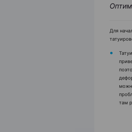
Оптим
Для нача
татуиров
Татуи
прив
поэто
дефо
можно
пробл
там 