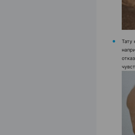
Тату
напри
отказ
чувст