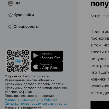
поп
Еда
Куда пойти
Автор:
rela
Спецпроекты
Принятие
происход
в том, ч
свести и
рисунок,
смотреть
что тщат
О проекте
Новости проекта
новички 
Размещение рекламы
Вакансии
Публичный договор
Способы оплаты
неудачно
Публичный договор по использованию
сервиса «Афиша»
места дл
Пользовательское соглашение
Написать руководителю Relax.by
Связаться по вопросам сотрудничества
Написать в поддержку