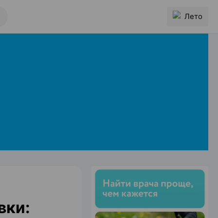
Лето
вки: