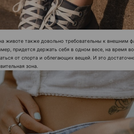
 на животе также довольно требовательны к внешним ф
мер, придется держать себя в одном весе, на время в
аться от спорта и облегающих вещей. И это достаточн
вительная зона.