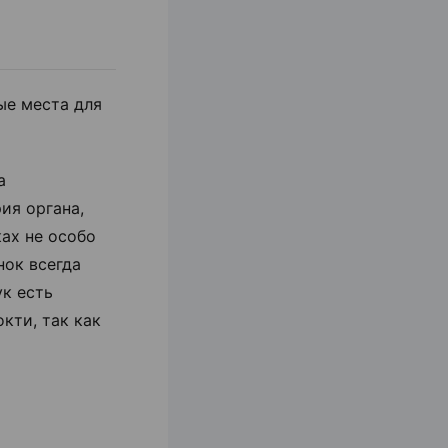
ые места для
а
ия органа,
ах не особо
нок всегда
ук есть
кти, так как