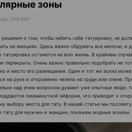
улярные зоны
x.by, 17.12.2021
 решения о том, чтобы набить себе татуировку, не дол
ить на эмоциях. Здесь важно обдумать все мелочи, и д
то татуировка останется на всю жизнь. В крайнем случа
ли перекрыть. Очень важно правильно подобрать не то
 но и место его размещения. Один и тот же эскиз може
ся на руке и откровенно нелепо на груди или спине. Пр
ельно над этим вопросом думают уже опытные люди, т
поддаются сиюминутной эйфории, что приводит к откр
му выбору места для тату. В нашей статье мы посовет
я тату для мужчин и женщин, покажем модные эскизы.