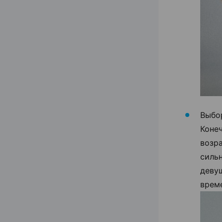
Выбор
Конеч
возра
силь
девуш
време