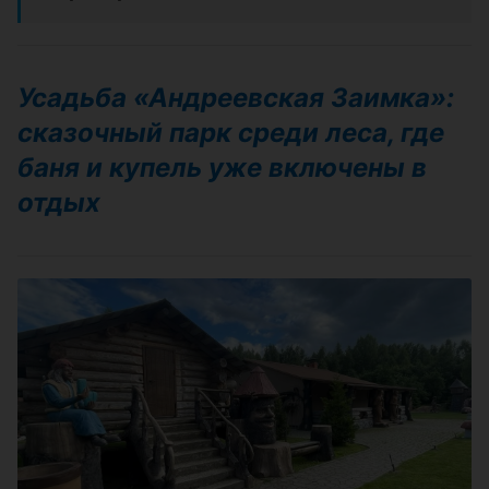
Усадьба «Андреевская Заимка»:
сказочный парк среди леса, где
баня и купель уже включены в
отдых