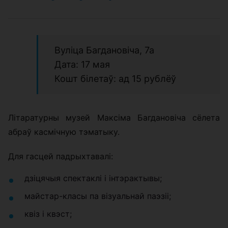
Вуліца Багдановіча, 7а
Дата: 17 мая
Кошт білетаў: ад 15 рублёў
Літаратурны музей Максіма Багдановіча сёлета
абраў касмічную тэматыку.
Для гасцей падрыхтавалі:
дзіцячыя спектаклі і інтэрактывы;
майстар-класы па візуальнай паэзіі;
квіз і квэст;