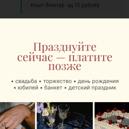
Кошт білетаў: ад 15 рублёў
Яшчэ адна цікавая лакацыя сёлетняй «Ночы
музеяў» — «Літаратурны партал». На адзін вечар
музей ператворыцца ў прастору кніжных сусветаў,
дзе кожная зала стане асобнай гісторыяй з
уласнай атмасферай, героямі і таямніцамі.
Арганізатары абяцаюць вечар, у якім літаратура
будзе спалучацца з музыкай, модай, тэатрам і
інтэрактывамі.
У праграме:
адкрыццё выставы мастака Алеся Родзіна;