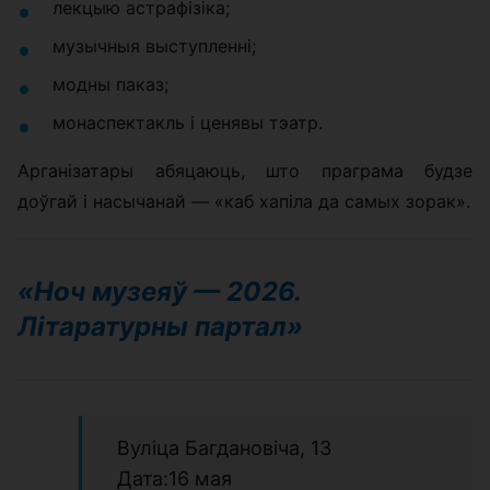
лекцыю астрафізіка;
музычныя выступленні;
модны паказ;
монаспектакль і ценявы тэатр.
Арганізатары абяцаюць, што праграма будзе
доўгай і насычанай — «каб хапіла да самых зорак».
«Ноч музеяў — 2026.
Літаратурны партал»
Вуліца Багдановіча, 13
Дата:16 мая