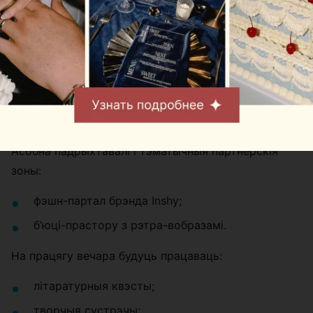
лекцыя пра жанчын у літаратуры XIX стагоддзя;
прэзентацыя кнігі «Калыханка для Мінска»;
магічнае шоу фокусніка Віктара Андруховіча;
выступ дуэта «Дабранач»;
жывое гучанне квартэта Avant-garde.
Асобна падрыхтавалі і тэматычныя партнёрскія
зоны:
фэшн-партал брэнда Inshy;
б’юці-прастору з рэтра-вобразамі.
На працягу вечара будуць працаваць:
літаратурныя квэсты;
творчыя сустрэчы;