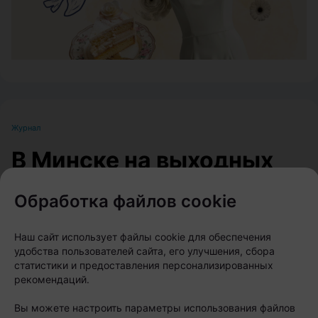
Журнал
В Минске на выходных
пройдет большой
Обработка файлов cookie
фестиваль для
любителей животных
Наш сайт использует файлы cookie для обеспечения
удобства пользователей сайта, его улучшения, сбора
статистики и предоставления персонализированных
Автор:
relax.by, 07.08.2026
рекомендаций.
Вы можете настроить параметры использования файлов
8 и 9 августа на берегу Цнянского водохранилища,