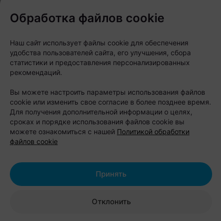
фотозоны и интерактивные площадки
Обработка файлов cookie
партнеров;
благотворительная «Зона добра», где будут
Наш сайт использует файлы cookie для обеспечения
представлены животные из приютов, которые
удобства пользователей сайта, его улучшения, сбора
ищут новый дом.
статистики и предоставления персонализированных
Благотворительность
рекомендаций.
Вы можете настроить параметры использования файлов
Организаторы традиционно уделяют внимание
cookie или изменить свое согласие в более позднее время.
помощи бездомным животным: часть средств от
Для получения дополнительной информации о целях,
сроках и порядке использования файлов cookie вы
продажи квест-карт направят на поддержку
можете ознакомиться с нашей
Политикой обработки
профильных благотворительных инициатив.
файлов cookie
Pets Fest задуман как формат летнего отдыха на
Принять
свежем воздухе, где можно получить полезные
знания от экспертов, провести время с семьей и
Отклонить
питомцем и познакомиться с миром животных
ближе.