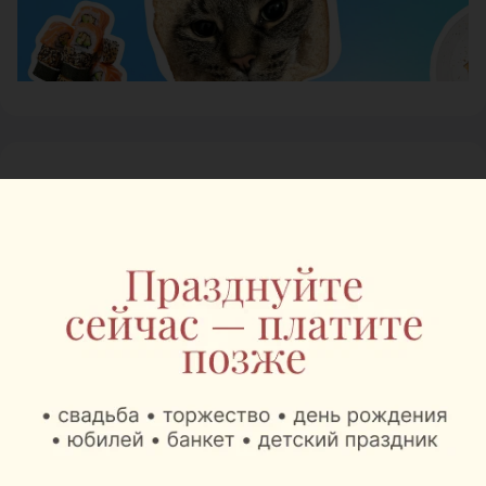
Журнал
Mak.by теперь в
Национальном
аэропорту: там
открылись сразу два
Mak.Cafe
Автор:
relax.by, 07.08.2026