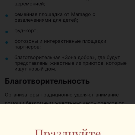
церемонией;
семейная площадка от Mamago с
развлечениями для детей;
фуд-корт;
фотозоны и интерактивные площадки
партнеров;
благотворительная «Зона добра», где будут
представлены животные из приютов, которые
ищут новый дом.
Благотворительность
Организаторы традиционно уделяют внимание
помощи бездомным животным: часть средств от
продажи квест-карт направят на поддержку
профильных благотворительных инициатив.
Pets Fest задуман как формат летнего отдыха на