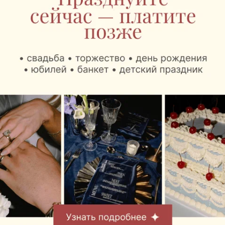
свежем воздухе, где можно получить полезные
знания от экспертов, провести время с семьей и
питомцем и познакомиться с миром животных
ближе.
Что: Pets Fest 2026
Когда: 8–9 августа 2026 года
Где: Lakeside Park, г. Минск, ул. Дисенская, 2П,
побережье Цнянского водохранилища
Вход: свободный
Возрастное ограничение: 0+
Другие интересные новости в нашем телеграм-
канале
Следите за нами в соцсетях