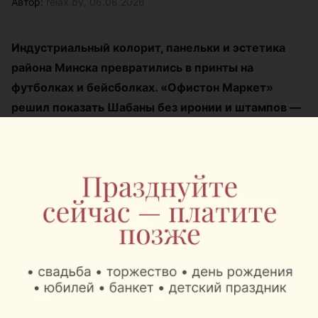
Автор:
relax.by, 06.08.2026
Индустриальный колорит, панельки и эстетика
района Минска превратились в принты на
футболках и бейсболках. «Офистон Маркет»
решил показать Шабаны без иронии и штампов —
такими, какие они есть.