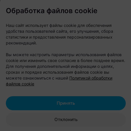
Обработка файлов cookie
Наш сайт использует файлы cookie для обеспечения
удобства пользователей сайта, его улучшения, сбора
статистики и предоставления персонализированных
рекомендаций.
Вы можете настроить параметры использования файлов
cookie или изменить свое согласие в более позднее время.
Relax-гид
•
Куда пойти
Для получения дополнительной информации о целях,
сроках и порядке использования файлов cookie вы
Пять отличных событий
можете ознакомиться с нашей
Политикой обработки
файлов cookie
для ярких впечатлений.
Куда пойти на выходных
Принять
в Минске?
Отклонить
Автор:
relax.by, 06.08.2026