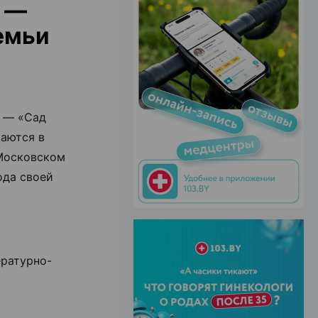
» —
емьи
ЭФФЕКТИВНАЯ РЕКЛАМА НА САЙТЕ
м — «Сад
щаются в
 Московском
ода своей
ературно-