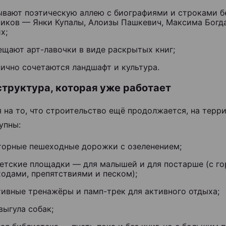
ывают поэтическую аллею с биографиями и строками б
сиков — Янки Купалы, Алоизы Пашкевич, Максима Богд
х;
ещают арт-лавочки в виде раскрытых книг;
ично сочетаются ландшафт и культура.
труктура, которая уже работает
 на то, что строительство ещё продолжается, на терр
упны:
торные пешеходные дорожки с озеленением;
детские площадки — для малышей и для постарше (с го
одами, препятствиями и песком);
тивные тренажёры и памп-трек для активного отдыха;
выгула собак;