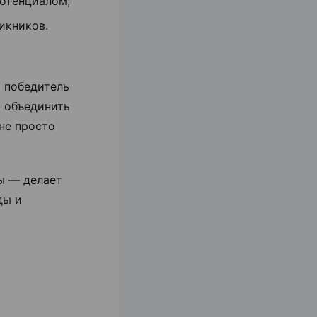
потенциалом;
икников.
 победитель
ю объединить
не просто
ы — делает
ды и