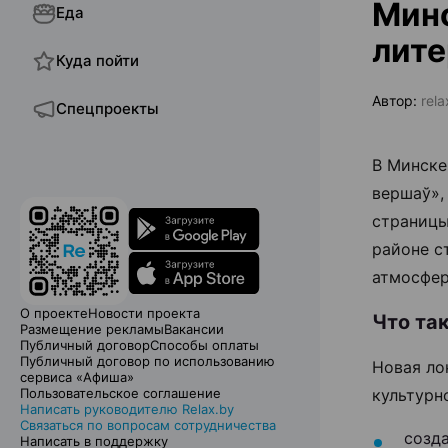
Минс
Еда
лите
Куда пойти
Автор:
rela
Спецпроекты
В Минске
вершаў»,
страницы
районе с
атмосфер
О проекте
Новости проекта
Что та
Размещение рекламы
Вакансии
Публичный договор
Способы оплаты
Публичный договор по использованию
Новая ло
сервиса «Афиша»
Пользовательское соглашение
культурн
Написать руководителю Relax.by
Связаться по вопросам сотрудничества
созд
Написать в поддержку