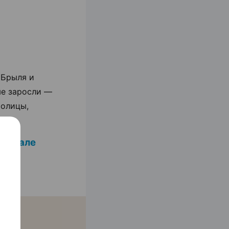
 Брыля и
ые заросли —
толицы,
-канале