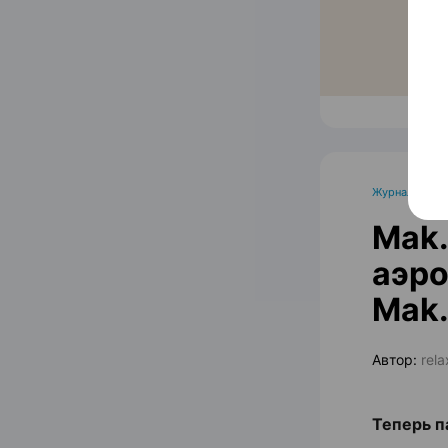
Журнал
Mak.
аэро
Mak.
Автор:
rel
Теперь п