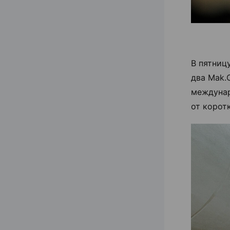
В пятниц
два Mak.
междунар
от корот