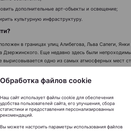
новить дополнительные арт-объекты и освещение;
ирить культурную инфраструктуру.
йти?
положен в границах улиц Алибегова, Льва Сапеги, Янки
а Дзержинского. Еще недавно здесь были непроходим
е вырисовывается одно из самых атмосферных мест с
ное литературой, смыслом и покоем.
Обработка файлов cookie
ждаем эту и другие новости в нашем
Telegram
Наш сайт использует файлы cookie для обеспечения
Следите за нами в соцсетях
удобства пользователей сайта, его улучшения, сбора
статистики и предоставления персонализированных
рекомендаций.
Вы можете настроить параметры использования файлов