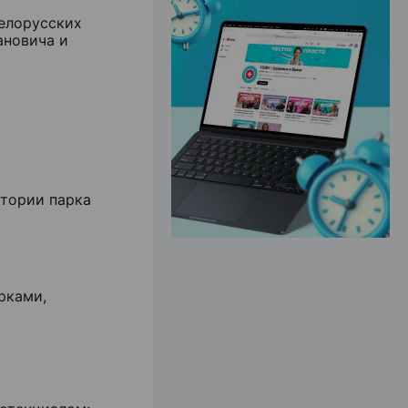
елорусских
ановича и
ЭФФЕКТИВНАЯ РЕКЛАМА НА САЙТЕ
итории парка
рками,