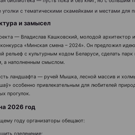
ая библиотека — пусть пока и без книг, но с большим 
е уголки с тематическими скамейками и местами для п
ктура и замысел
оекта — Владислав Кашковский, молодой архитектор и
 конкурса «Минская смена – 2024». Он предложил иде
й рельеф с культурным кодом Беларуси, сделать парк 
, а наполненным смыслом.
сть ландшафта — ручей Мышка, лесной массив и холм
шаў» особенно привлекательным для любителей приро
ых прогулок.
на 2026 год
щему году организаторы обещают:
ршить озеленение;