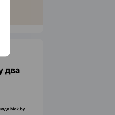
у два
люда Mak.by