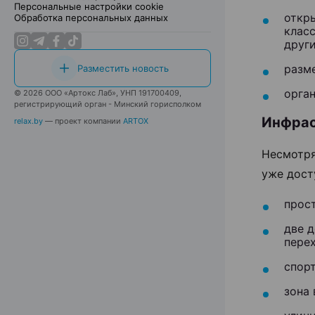
Персональные настройки cookie
откр
Обработка персональных данных
клас
други
разм
Разместить новость
орган
© 2026 ООО «Артокс Лаб», УНП 191700409,
регистрирующий орган - Минский горисполком
Инфрас
relax.by
— проект компании
ARTOX
Несмотря
уже дост
прос
две 
перех
спор
зона 