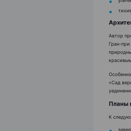
уличн
тихи
Архите
Автор пр
Гран-при
природны
красивым
Особенно
«Сад вер
уединенн
Планы 
К следую
заве