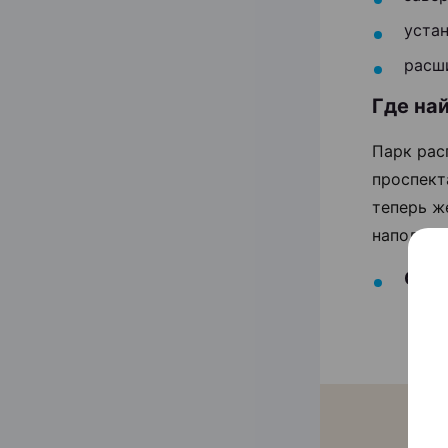
уста
расш
Где на
Парк рас
проспект
теперь ж
наполнен
Обсу