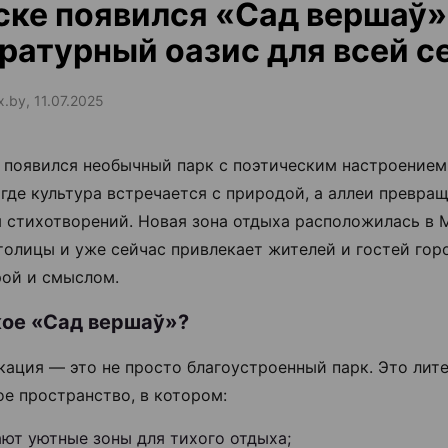
ке появился «Сад вершаў
ратурный оазис для всей с
x.by, 11.07.2025
 появился необычный парк с поэтическим настроение
 где культура встречается с природой, а аллеи превра
 стихотворений. Новая зона отдыха расположилась в
толицы и уже сейчас привлекает жителей и гостей гор
ой и смыслом.
кое «Сад вершаў»?
кация — это не просто благоустроенный парк. Это лит
ое пространство, в котором:
ают уютные зоны для тихого отдыха;