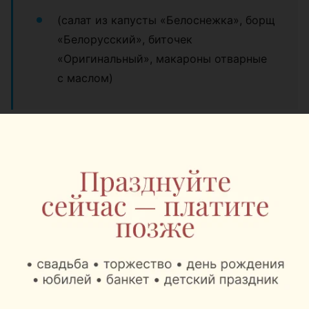
(салат из капусты «Белоснежка», борщ
«Белорусский», биточек
«Оригинальный», макароны отварные
с маслом)