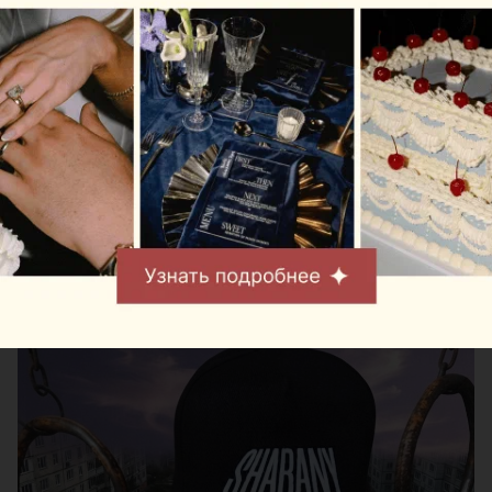
Автор:
relax.by, 06.08.2026
Индустриальный колорит, панельки и эстетика
района Минска превратились в принты на
футболках и бейсболках. «Офистон Маркет»
решил показать Шабаны без иронии и штампов —
такими, какие они есть.