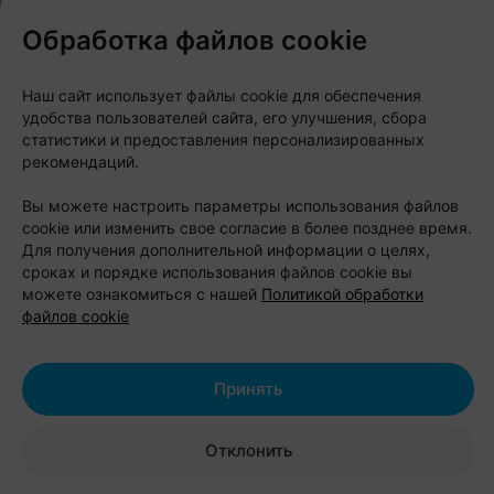
Организаторы обещают легкую летнюю атмосферу:
музыку, закат и настроение, когда не нужно
Обработка файлов cookie
строить планы на неделю вперед, а можно просто
пойти на звук.
Наш сайт использует файлы cookie для обеспечения
удобства пользователей сайта, его улучшения, сбора
статистики и предоставления персонализированных
Другие интересные новости в нашем телеграм-
рекомендаций.
канале
relax.by
Вы можете настроить параметры использования файлов
cookie или изменить свое согласие в более позднее время.
Следите за нами в соцсетях
Для получения дополнительной информации о целях,
сроках и порядке использования файлов cookie вы
можете ознакомиться с нашей
Политикой обработки
файлов cookie
Принять
Отклонить
ЭФФЕКТИВНАЯ РЕКЛАМА НА САЙТЕ