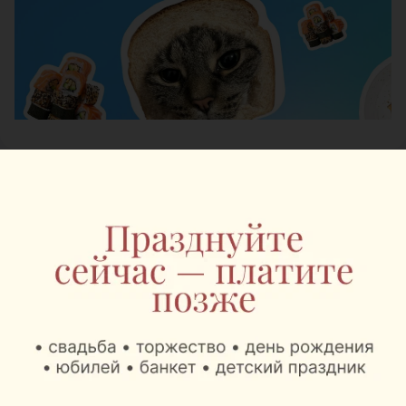
Журнал
«Шабаны — это не
просто адрес»: минский
бренд выпустил
коллекцию о
легендарном районе