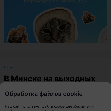
ЭФФЕКТИВНАЯ РЕКЛАМА НА САЙТЕ
Журнал
В Минске на выходных
пройдет большой
Обработка файлов cookie
фестиваль для
любителей животных
Наш сайт использует файлы cookie для обеспечения