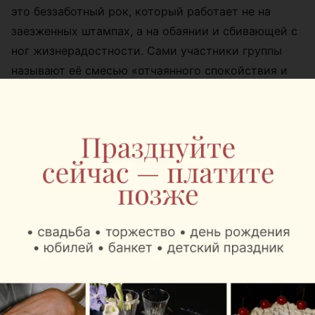
это беззаботный рок, который работает не на
заезженных штампах, а на обаянии и сбивающей с
ног жизнерадостности. Сами участники группы
называют её смесью «отчаянного спокойствия и
горького счастья».