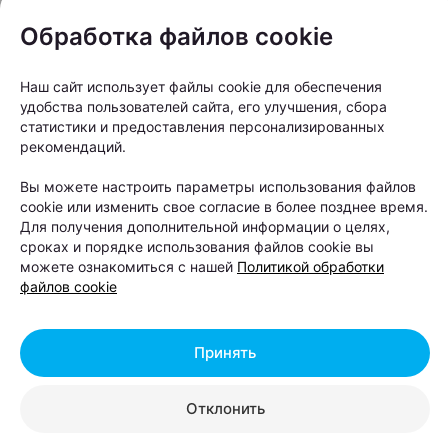
Обработка файлов cookie
Наш сайт использует файлы cookie для обеспечения
удобства пользователей сайта, его улучшения, сбора
статистики и предоставления персонализированных
рекомендаций.
Вы можете настроить параметры использования файлов
cookie или изменить свое согласие в более позднее время.
«Мы знаем, как любить Минск во всем
Для получения дополнительной информации о целях,
его многообразии — не только за
сроках и порядке использования файлов cookie вы
парадные фасады центра, но и за
можете ознакомиться с нашей
Политикой обработки
файлов cookie
честный, брутальный характер
спальных и промышленных районов.
Наш город — это не только проспект
Принять
Независимости и Троицкое
предместье. Это еще и Шабаны — со
Отклонить
всеми их легендами, индустриальным