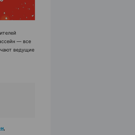
бителей
ассейн — все
вечают ведущие
ен
,