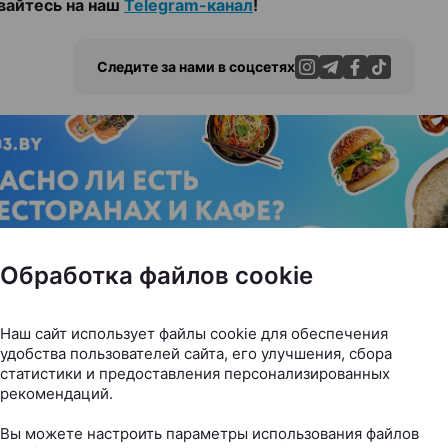
вайтесь на наш
Telegram-канал
!
Следите за нами в соцсетях
ЭФФЕКТИВНАЯ РЕКЛАМА НА САЙТЕ
Обработка файлов cookie
Наш сайт использует файлы cookie для обеспечения
удобства пользователей сайта, его улучшения, сбора
 дня
статистики и предоставления персонализированных
рекомендаций.
отдохнуть в Беларуси летом
Вы можете настроить параметры использования файлов