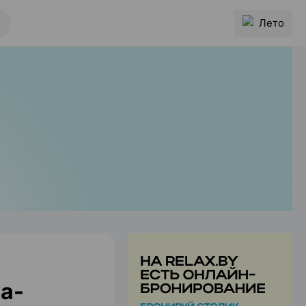
Лето
а-