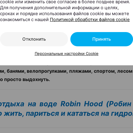
 для отпуска, выходных и
cookie или изменить свое согласие в более позднее время.
Для получения дополнительной информации о целях,
загрузки
сроках и порядке использования файлов cookie вы можете
ознакомиться с нашей
Политикой обработки файлов cookie
ax.by, 03.08.2026
Отклонить
Принять
чется хотя бы на время выключить рабочие чаты, сме
Персональные настройки Cookie
ься там, где вместо шума города слышны птицы, во
ной площадке. Собрали места для разного отдыха 
и, банями, велопрогулками, пляжами, спортом, лесом
о просто выдохнуть.
отдыха на воде Robin Hood (Робин 
 жить, париться и кататься на гидр