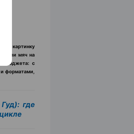
нить картинку
да или мяч на
и бюджета: с
 и форматами,
Гуд): где
оцикле