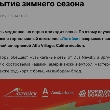
ытие зимнего сезона
ax.by, 05.04.2021
сь медленно, но верно приходит весна. По этому случа
анк и горнолыжный комплекс
«Логойск»
закрывают зи
ой вечеринкой Alfa Village: Californication.
торы обещают музыкальные сеты от DJs Nevsky и Spry-
у с костровыми чашами, американский футбол, мастер
также фуд-корт с большим выбором блюд.