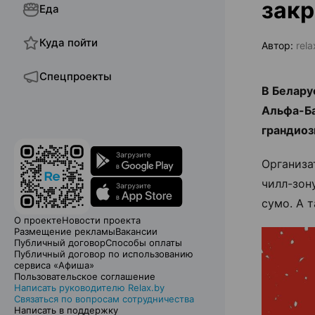
закр
Еда
Куда пойти
Автор:
rel
Спецпроекты
В Белару
Альфа-Б
грандиозн
Организа
чилл-зон
сумо. А 
О проекте
Новости проекта
Размещение рекламы
Вакансии
Публичный договор
Способы оплаты
Публичный договор по использованию
сервиса «Афиша»
Пользовательское соглашение
Написать руководителю Relax.by
Связаться по вопросам сотрудничества
Написать в поддержку