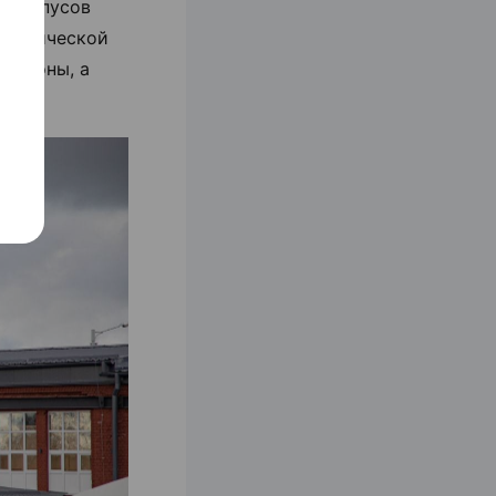
т корпусов
ерамической
 пилоны, а