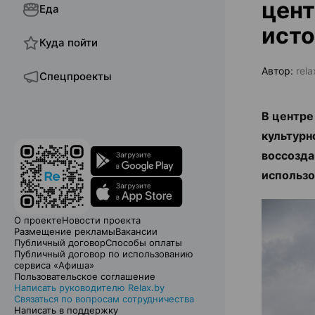
цент
Еда
ист
Куда пойти
Автор:
rela
Спецпроекты
В центре
культурн
воссозда
использо
О проекте
Новости проекта
Размещение рекламы
Вакансии
Публичный договор
Способы оплаты
Публичный договор по использованию
сервиса «Афиша»
Пользовательское соглашение
Написать руководителю Relax.by
Связаться по вопросам сотрудничества
Написать в поддержку