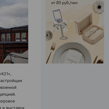
ЭФФЕКТИВНАЯ РЕКЛАМА НА САЙТЕ
«К21»,
 Застройщик
евоенной
цепцией.
воровое
в и выставок.