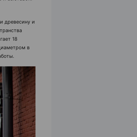
и древесину и
странства
гает 18
диаметром в
аботы.