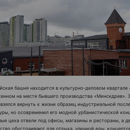
йская башня находится в культурно-деловом квартале 
енном на месте бывшего производства «Минскдрев».
 взялся вернуть к жизни образец индустриальной посл
уры, но осовременил его модной урбанистической кон
ые цеха отвели под офисы, магазины и рестораны, а д
ство обустраивают для отдыха, уличной еды, концерто