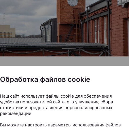
олучил уникальную часовую башню со своей историей
ь к строению, чтобы оно выглядело почти точь-в-точь, 
Обработка файлов cookie
нные годы. Для этого применили местный кирпич и со
альный цвет. Для нас это нечто большее, чем просто п
Наш сайт использует файлы cookie для обеспечения
сь идеей соединить в Минске прошлое и будущее, созд
удобства пользователей сайта, его улучшения, сбора
статистики и предоставления персонализированных
ный кластер, как в Лондоне, Берлине или Москве»
, — 
рекомендаций.
 «Белреконструкции» Сергей Нестеров.
Вы можете настроить параметры использования файлов