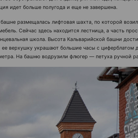
ция идет больше полугода и еще не завершена.
 башне размещалась лифтовая шахта, по которой возил
мебель. Сейчас здесь находится лестница, а часть про
анцевальная школа. Высота Кальварийской башни дости
а ее верхушку украшают большие часы с циферблатом 
метра. На башню водрузили флюгер — петуха ручной р