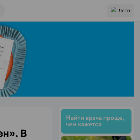
Лето
н». В