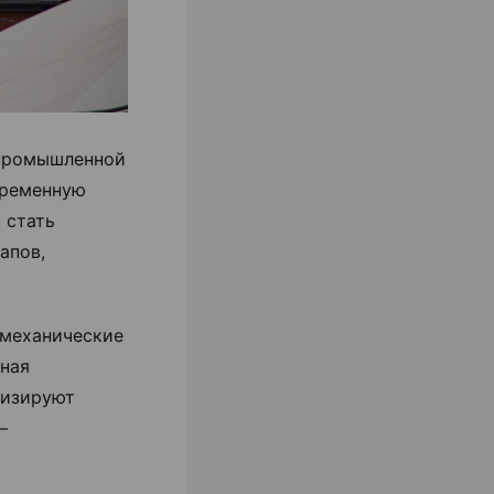
 промышленной
временную
 стать
апов,
 механические
чная
низируют
—