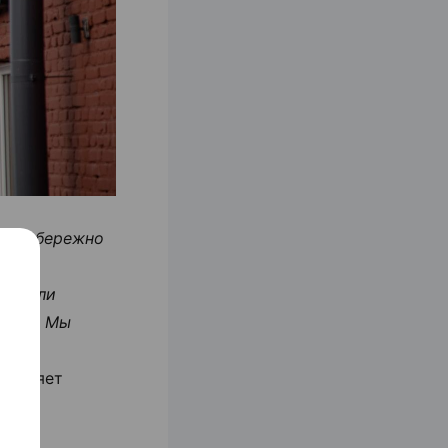
. Мы бережно
как в
хранили
роект. Мы
ав
поясняет