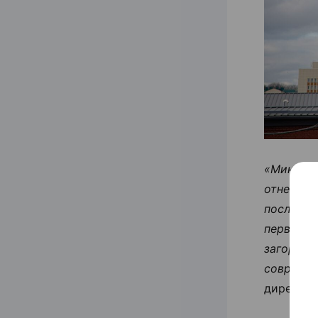
«Минск п
отнеслис
послевое
первонач
загорели
современ
директор