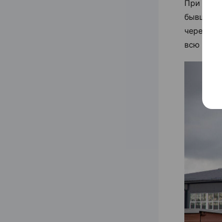
При рест
бывшего 
черепицы
всю конс