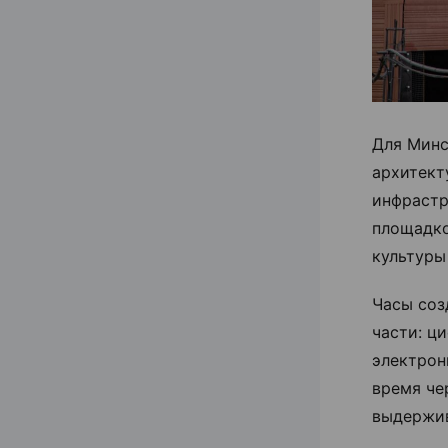
Для Минс
архитект
инфрастр
площадкой
культуры
Часы соз
части: ц
электрон
время че
выдержив