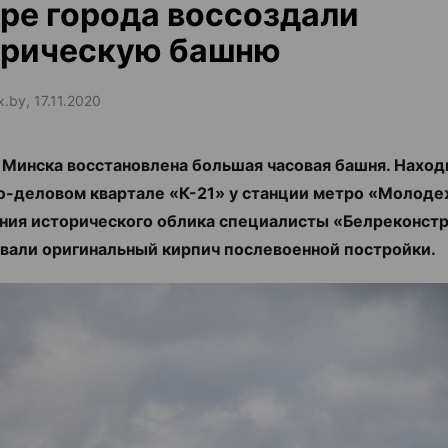
ре города воссоздали
орическую башню
x.by, 17.11.2020
 Минска восстановлена большая часовая башня. Находи
о-деловом квартале «К-21» у станции метро «Молоде
ния исторического облика специалисты «Белреконст
вали оригинальный кирпич послевоенной постройки.