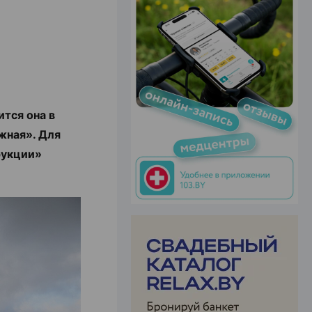
ЭФФЕКТИВНАЯ РЕКЛАМА НА САЙТЕ
тся она в
жная». Для
рукции»