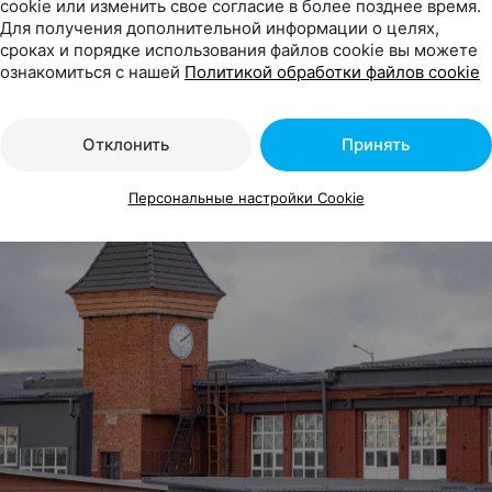
аврации использованы кирпич и металл, оставшиеся о
cookie или изменить свое согласие в более позднее время.
Для получения дополнительной информации о целях,
мебельного завода. Башня получила новую крышу из к
сроках и порядке использования файлов cookie вы можете
 и под другим углом наклона. Появились выступающие
ознакомиться с нашей
Политикой обработки файлов cookie
трукцию слегка приподняли.
Отклонить
Принять
Персональные настройки Cookie