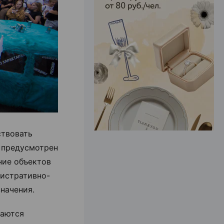
ЭФФЕКТИВНАЯ РЕКЛАМА НА САЙТЕ
ствовать
к предусмотрен
ние объектов
нистративно-
начения.
раются