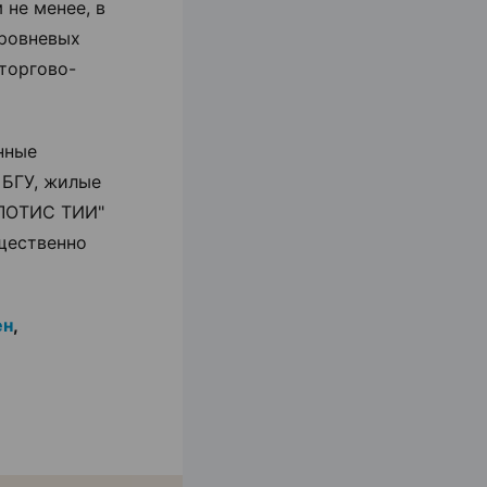
 не менее, в
уровневых
торгово-
нные
 БГУ, жилые
"ЛОТИС ТИИ"
ущественно
ен
,