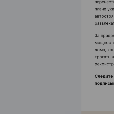
перенест
плане ук
автостоя
развлека
За преде
мощности
дома, ко
трогать 
реконстр
Следите 
подписы