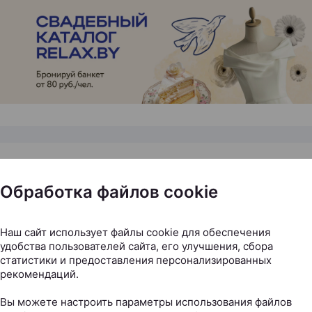
ЭФФЕКТИВНАЯ РЕКЛАМА НА САЙТЕ
Обработка файлов cookie
by теперь в Национальном
порту: там открылись сраз
Наш сайт использует файлы cookie для обеспечения
Cafe
удобства пользователей сайта, его улучшения, сбора
статистики и предоставления персонализированных
рекомендаций.
ax.by, 07.08.2026
Вы можете настроить параметры использования файлов