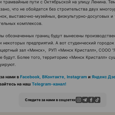
и трамвайные пути с Октябрьской на улицу Ленина. Тем
азано, что не обойдется без строительства двух много
нок, выставочно-музейных, физкультурно-досуговых и 
тельных комплексов.
лы обозначенных границ будут вынесены производстве
 некоторых предприятий. А вот студенческий городок
нцертный зал «Минск», РУП «Минск Кристалл», СООО 
не будут. Более того, территорию «Минск Кристалл» с
уируют.
за нами в
Facebook,
ВКонтакте,
Instagram
и
Яндекс Дз
вайтесь на наш
Telegram-канал!
Следите за нами в соцсетях