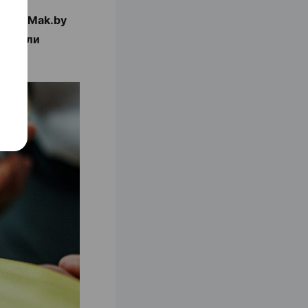
люда Mak.by
ним или