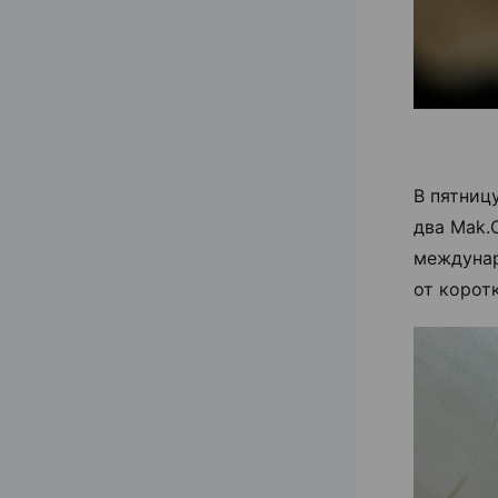
В пятниц
два Mak.
междунар
от корот