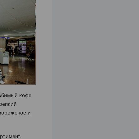
любимый кофе
крепкий
 мороженое и
ртимент.