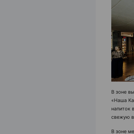
В зоне в
«Наша Ка
напиток 
свежую в
В зоне м