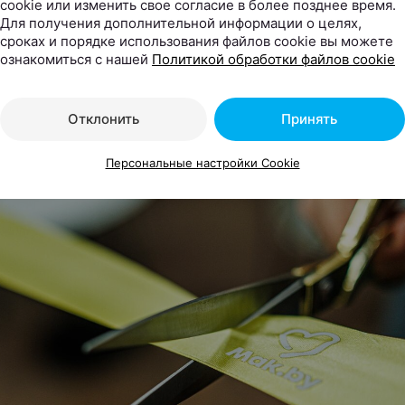
cookie или изменить свое согласие в более позднее время.
Для получения дополнительной информации о целях,
ассажиры могут заказать любимый кофе, десерты и б
сроках и порядке использования файлов cookie вы можете
летом независимо от того, отправляются они внутрен
ознакомиться с нашей
Политикой обработки файлов cookie
родным рейсом.
Отклонить
Принять
Персональные настройки Cookie