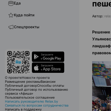
пеш
Еда
Куда пойти
Автор:
rel
Спецпроекты
Решение 
Ульяновс
ландшаф
правовом
О проекте
Новости проекта
Размещение рекламы
Вакансии
Публичный договор
Способы оплаты
Публичный договор по использованию
сервиса «Афиша»
Пользовательское соглашение
Написать руководителю Relax.by
Связаться по вопросам сотрудничества
Написать в поддержку