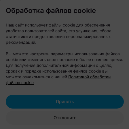
Организаторы обещают легкую летнюю атмосферу:
Обработка файлов cookie
музыку, закат и настроение, когда не нужно
строить планы на неделю вперед, а можно просто
Наш сайт использует файлы cookie для обеспечения
пойти на звук.
удобства пользователей сайта, его улучшения, сбора
статистики и предоставления персонализированных
Другие интересные новости в нашем телеграм-
рекомендаций.
канале
relax.by
Вы можете настроить параметры использования файлов
cookie или изменить свое согласие в более позднее время.
Для получения дополнительной информации о целях,
Следите за нами в соцсетях
сроках и порядке использования файлов cookie вы
можете ознакомиться с нашей
Политикой обработки
файлов cookie
Принять
Отклонить