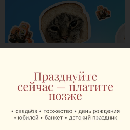
Журнал
«Шабаны — это не
просто адрес»: минский
бренд выпустил
коллекцию о
легендарном районе