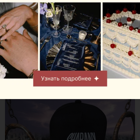
Автор:
relax.by, 06.08.2026
Индустриальный колорит, панельки и эстетика
района Минска превратились в принты на
футболках и бейсболках. «Офистон Маркет»
решил показать Шабаны без иронии и штампов —
такими, какие они есть.