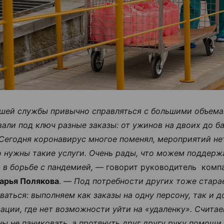
шей службы привычно справляться с большими объема
али под ключ разные заказы: от ужинов на двоих до б
 Сегодня коронавирус многое поменял, мероприятий не
о нужны такие услуги. Очень рады, что можем поддерж
 в борьбе с пандемией,
— говорит руководитель компа
арья Полякова
. —
Под потребности других тоже стара
ваться: выполняем как заказы на одну персону, так и 
зации, где нет возможности уйти на «удаленку». Считае
ы не паниковать, а протянуть друг другу руку помощи.