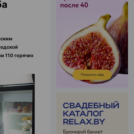
ба
ЭФФЕКТИВНАЯ РЕКЛАМА НА САЙТЕ
сским
родской
м 110 горячих