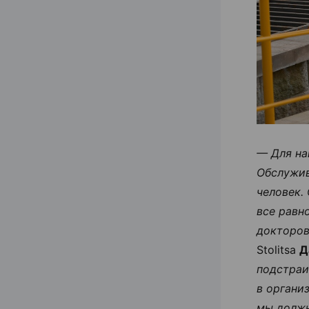
— Для на
Обслужив
человек.
все равн
докторов
Stolitsa
Д
подстраи
в органи
мы должн