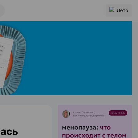
Лето
лась