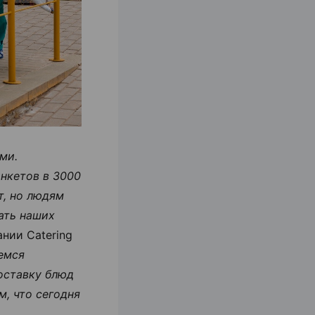
ми.
анкетов в 3000
т, но людям
ать наших
нии Catering
емся
доставку блюд
м, что сегодня