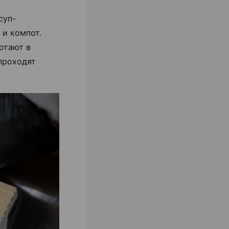
суп-
 и компот.
отают в
 проходят