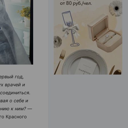
ЭФФЕКТИВНАЯ РЕКЛАМА НА САЙТЕ
ервый год,
х врачей и
исоединиться.
вая о себе и
ению к ним?
—
го Красного