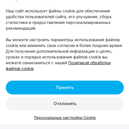
фестиваль для
любителей животных
Наш сайт использует файлы cookie для обеспечения
удобства пользователей сайта, его улучшения, сбора
статистики и предоставления персонализированных
Автор:
relax.by, 07.08.2026
рекомендаций.
Вы можете настроить параметры использования файлов
cookie или изменить свое согласие в более позднее время.
8 и 9 августа на берегу Цнянского водохранилища,
Для получения дополнительной информации о целях,
в парке Lakeside Park («Северный берег»),
сроках и порядке использования файлов cookie вы
состоится Pets Fest — крупный фестиваль,
можете ознакомиться с нашей
Политикой обработки
файлов cookie
посвященный владельцам собак, кошек и других
домашних питомцев. Вход на территорию
свободный.
Принять
Отклонить
Персональные настройки Cookie