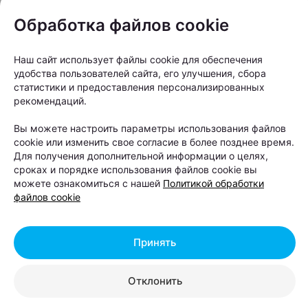
промышленный пейзаж, атмосфера улицы
Обработка файлов cookie
Селицкого, соседство с МКАД. Авторы называют
это честной городской фактурой, которую
Наш сайт использует файлы cookie для обеспечения
невозможно придумать искусственно.
удобства пользователей сайта, его улучшения, сбора
статистики и предоставления персонализированных
рекомендаций.
Вы можете настроить параметры использования файлов
cookie или изменить свое согласие в более позднее время.
Для получения дополнительной информации о целях,
сроках и порядке использования файлов cookie вы
можете ознакомиться с нашей
Политикой обработки
файлов cookie
Принять
Отклонить
Именно эта честность, по мнению создателей, и