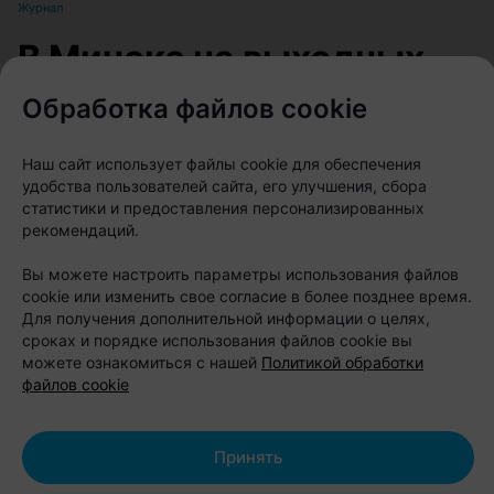
Журнал
В Минске на выходных
пройдет большой
Обработка файлов cookie
фестиваль для
Наш сайт использует файлы cookie для обеспечения
любителей животных
удобства пользователей сайта, его улучшения, сбора
статистики и предоставления персонализированных
рекомендаций.
Автор:
relax.by, 07.08.2026
Вы можете настроить параметры использования файлов
cookie или изменить свое согласие в более позднее время.
8 и 9 августа на берегу Цнянского водохранилища,
Для получения дополнительной информации о целях,
в парке Lakeside Park («Северный берег»),
сроках и порядке использования файлов cookie вы
можете ознакомиться с нашей
Политикой обработки
состоится Pets Fest — крупный фестиваль,
файлов cookie
посвященный владельцам собак, кошек и других
домашних питомцев. Вход на территорию
свободный.
Принять