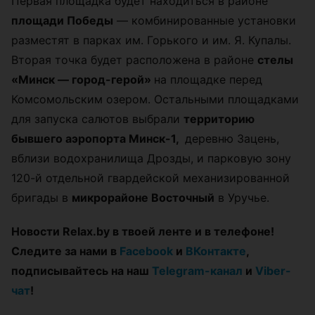
Первая площадка будет находиться в районе
площади Победы
— комбинированные установки
разместят в парках им. Горького и им. Я. Купалы.
Вторая точка будет расположена в районе
стелы
«Минск — город-герой»
на площадке перед
Комсомольским озером. Остальными площадками
для запуска салютов выбрали
территорию
бывшего аэропорта Минск-1,
деревню Зацень,
вблизи водохранилища Дрозды, и парковую зону
120-й отдельной гвардейской механизированной
бригады в
микрорайоне Восточный
в Уручье.
Новости Relax.by в твоей ленте и в телефоне!
Следите за нами в
Facebook
и
ВКонтакте
,
подписывайтесь на наш
Telegram-канал
и
Viber-
чат
!