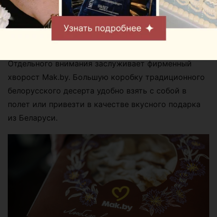
Отдельного внимания заслуживает фирменный
хворост Mak.by. Большую коробку традиционного
белорусского десерта удобно взять с собой в
полет или привезти в качестве вкусного подарка
из Беларуси.