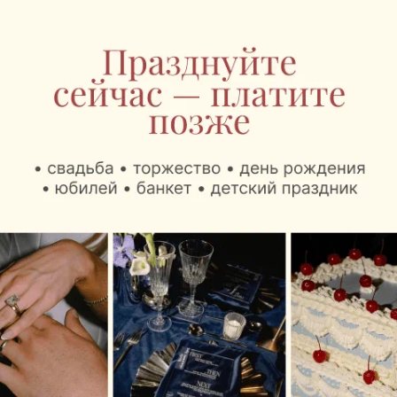
могут выпить любимый кофе «Наша Кава»,
капучино, латте и попробовать МакКофе – самый
крепкий напиток в кофейной линейке Mak.by. А
также выбрать десерты, мороженое и свежую
выпечку собственного производства.
В зоне международных рейсов гостей ждет более
широкий ассортимент. Здесь также предлагают
картофель фри и куриные снеки.