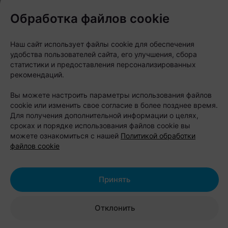
делает коллекцию особенной. На фоне глянцевых
Обработка файлов cookie
фото, нейросетевых картинок и чрезмерной
ретуши Шабаны остаются территорией настоящей,
Наш сайт использует файлы cookie для обеспечения
неотретушированной реальности со своим
удобства пользователей сайта, его улучшения, сбора
индустриальным характером.
статистики и предоставления персонализированных
рекомендаций.
Вы можете настроить параметры использования файлов
cookie или изменить свое согласие в более позднее время.
Для получения дополнительной информации о целях,
сроках и порядке использования файлов cookie вы
можете ознакомиться с нашей
Политикой обработки
файлов cookie
Принять
Отклонить