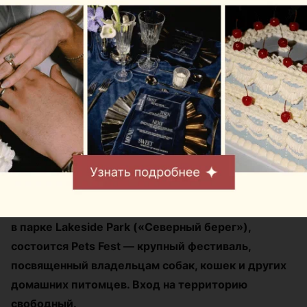
Журнал
В Минске на выходных
пройдет большой
фестиваль для
любителей животных
Автор:
relax.by, 07.08.2026
8 и 9 августа на берегу Цнянского водохранилища,
в парке Lakeside Park («Северный берег»),
состоится Pets Fest — крупный фестиваль,
посвященный владельцам собак, кошек и других
домашних питомцев. Вход на территорию
свободный.