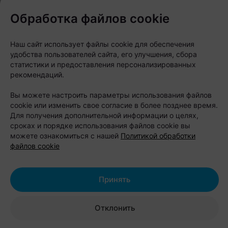
аэропорт объединяет тысячи людей,
Обработка файлов cookie
которые отправляются в путешествия
или возвращаются домой. Мы рады,
Наш сайт использует файлы cookie для обеспечения
что теперь можем стать частью этих
удобства пользователей сайта, его улучшения, сбора
статистики и предоставления персонализированных
моментов, предложив гостям
рекомендаций.
привычный вкус, качественный кофе и
быстрое обслуживание. При
Вы можете настроить параметры использования файлов
cookie или изменить свое согласие в более позднее время.
проектировании и строительстве
Для получения дополнительной информации о целях,
Mak.Cafe мы постарались учесть
сроках и порядке использования файлов cookie вы
можете ознакомиться с нашей
Политикой обработки
разные потребности пассажиров,
файлов cookie
чтобы время ожидания рейса стало
еще более комфортным и приятным”.
Принять
Специальные предложения
Отклонить
В честь открытия с 7 по 9 августа гости Mak.Cafe