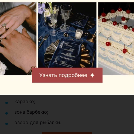
ткани, паркет, мебель подарят уют и приятную
домашнюю атмосферу.
Для любителей активного отдыха в фальварке
могут предложить дартс и бадминтон. В скором
времени откроется баня с бассейном.
Для
маленьких гостей оборудована детская площадка,
есть батут, работает контактный зоопарк.
Также в распоряжении гостей:
открытая терраса;
караоке;
зона барбекю;
озеро для рыбалки.