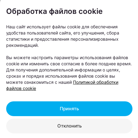
Обработка файлов cookie
Журнал
Mak.by теперь в
Наш сайт использует файлы cookie для обеспечения
Национальном
удобства пользователей сайта, его улучшения, сбора
статистики и предоставления персонализированных
аэропорту: там
рекомендаций.
открылись сразу два
Вы можете настроить параметры использования файлов
cookie или изменить свое согласие в более позднее время.
Mak.Cafe
Для получения дополнительной информации о целях,
сроках и порядке использования файлов cookie вы
можете ознакомиться с нашей
Политикой обработки
Автор:
relax.by, 07.08.2026
файлов cookie
Теперь пассажиры могут заказать любимый кофе,
Принять
десерты и блюда Mak.by перед вылетом
независимо от того, отправляются они внутренним
Отклонить
или международным рейсом.