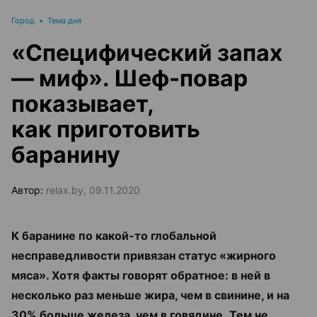
Город
•
Тема дня
«Специфический запах
— миф». Шеф-повар
показывает,
как приготовить
баранину
Автор:
relax.by, 09.11.2020
К баранине по какой-то глобальной
несправедливости привязан статус «жирного
мяса». Хотя факты говорят обратное: в ней в
несколько раз меньше жира, чем в свинине, и на
30% больше железа, чем в говядине.
Тем не