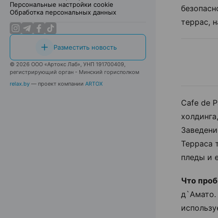
Персональные настройки cookie
безопасн
Обработка персональных данных
террас, 
Разместить новость
© 2026 ООО «Артокс Лаб», УНП 191700409,
регистрирующий орган - Минский горисполком
relax.by
— проект компании
ARTOX
Cafe de 
холдинга
Заведени
Терраса 
пледы и 
Что проб
д`Амато.
использу