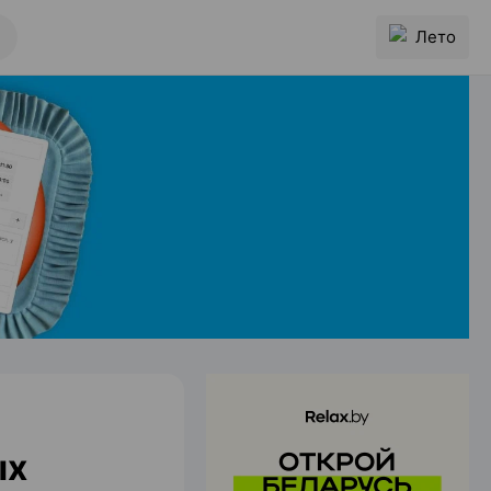
Лето
ых