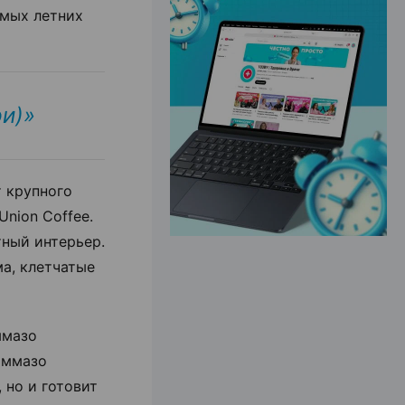
емых летних
ЭФФЕКТИВНАЯ РЕКЛАМА НА САЙТЕ
ри)»
т крупного
 Union Coffee.
тный интерьер.
ма, клетчатые
ммазо
оммазо
 но и готовит