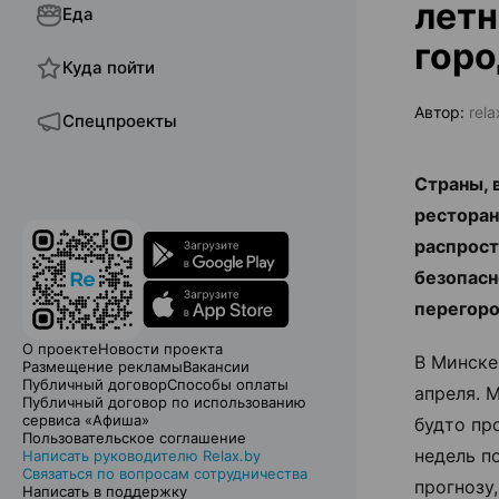
летн
Еда
гор
Куда пойти
Автор:
rel
Спецпроекты
Страны, 
ресторан
распрост
безопасн
перегоро
О проекте
Новости проекта
В Минске
Размещение рекламы
Вакансии
Публичный договор
Способы оплаты
апреля. 
Публичный договор по использованию
сервиса «Афиша»
будто пр
Пользовательское соглашение
недель п
Написать руководителю Relax.by
Связаться по вопросам сотрудничества
прогнозу
Написать в поддержку