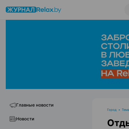
Главные новости
Город
•
Тема
Новости
Отды