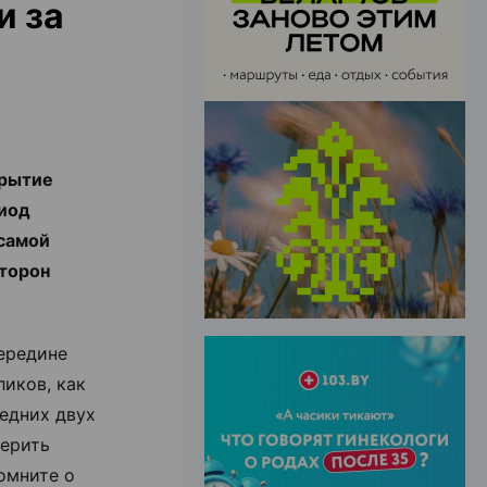
и за
ЭФФЕКТИВНАЯ РЕКЛАМА НА САЙТЕ
крытие
риод
 самой
сторон
ередине
ликов, как
ледних двух
верить
омните о