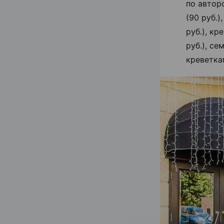
по автор
(90 руб.
руб.), к
руб.), се
креветка