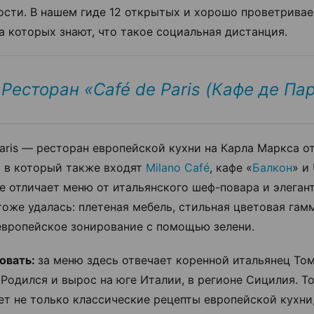
ости. В нашем гиде 12 открытых и хорошо проветрива
на которых знают, что такое социальная дистанция.
Ресторан «Café de Paris (Кафе де Па
Paris — ресторан европейской кухни на Карла Маркса о
, в который также входят
Milano Café
, кафе «
Балкон
» и
е отличает меню от итальянского шеф-повара и элеган
тоже удалась: плетеная мебель, стильная цветовая гам
европейское зонирование с помощью зелени.
овать:
за меню здесь отвечает коренной итальянец То
 Родился и вырос на юге Италии, в регионе Сицилия. Т
ет не только классические рецепты европейской кухни,