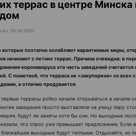
их террас в центре Минска 
одом
ax.by, 05.06.2020
в которых поэтапно ослабляют карантинные меры, от
ов начинают с летних террас. Причина очевидна: в пе
ранения коронавируса эта часть заведений считается
ой. С пометкой, что терраса не
«
закупорена
»
со всех 
дками, а отлично продувается.
 первые террасы робко начали открываться в начале-с
Многие заведения просто выставляли на улицу пару сто
оверяя, будут ли заняты хотя бы они. Но выходные пос
оказали, что спрос уже превышает предложение. Если 
, ближайшие выходные будут теплыми. Отдыхайте, но п