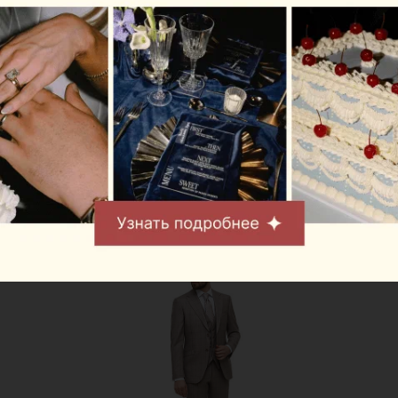
62-ого размера. На сезонные модели действует
скидка Стоимость костюмов из итальянской
шерсти – от 660 до 980 рублей. Цена на
индивидуальный пошив зависит от выбранной
ткани и желаемого фасона. Сезонные модели
костюмов бренда Historia можно купить со
скидкой 30-40%. Постоянные клиенты магазина
могут накопить персональную скидку от 3 до 10%
на любую покупку.