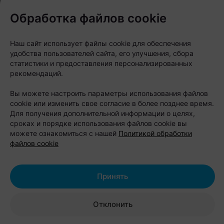
Pets Fest задуман как формат летнего отдыха на
Обработка файлов cookie
свежем воздухе, где можно получить полезные
знания от экспертов, провести время с семьей и
Наш сайт использует файлы cookie для обеспечения
питомцем и познакомиться с миром животных
удобства пользователей сайта, его улучшения, сбора
статистики и предоставления персонализированных
ближе.
рекомендаций.
Что: Pets Fest 2026
Вы можете настроить параметры использования файлов
Когда: 8–9 августа 2026 года
cookie или изменить свое согласие в более позднее время.
Для получения дополнительной информации о целях,
Где: Lakeside Park, г. Минск, ул. Дисенская, 2П,
сроках и порядке использования файлов cookie вы
побережье Цнянского водохранилища
можете ознакомиться с нашей
Политикой обработки
файлов cookie
Вход: свободный
Возрастное ограничение: 0+
Принять
Другие интересные новости в нашем телеграм-
канале
Отклонить