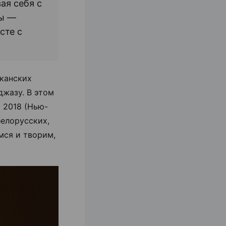
ая себя с
цы —
сте с
канских
джазу. В этом
x 2018 (Нью-
белорусских,
мся и творим,