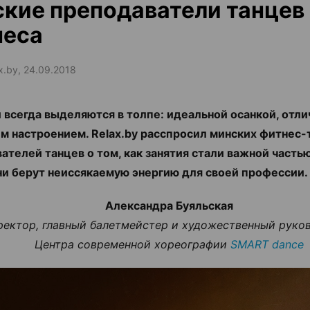
кие преподаватели танцев
неса
ax.by, 24.09.2018
 всегда выделяются в толпе: идеальной осанкой, отл
м настроением. Relax.by расспросил минских фитнес-
ателей танцев о том, как занятия стали важной частью
ни берут неиссякаемую энергию для своей профессии
Александра Буяльская
ректор, главный балетмейстер и художественный руко
Центра современной хореографии
SMART dance