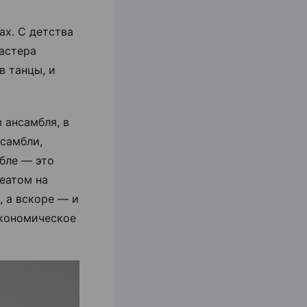
ах. С детства
астера
в танцы, и
 ансамбля, в
нсамбли,
мбле — это
еатом на
, а вскоре — и
экономическое