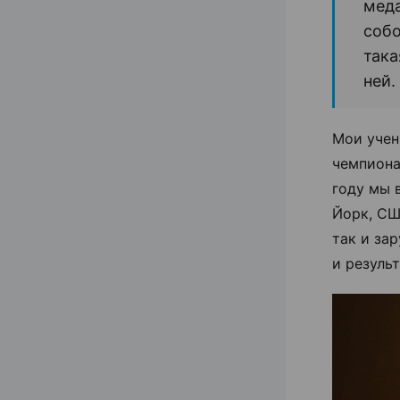
меда
собо
така
ней.
Мои учен
чемпиона
году мы в
Йорк, СШ
так и за
и результ