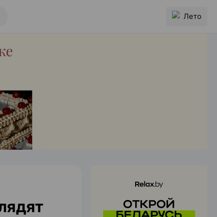
Лето
глядят