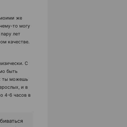
 моими же
 чему-то могу
 пару лет
ом качестве.
физически. С
мо быть
ак ты можешь
зрослых, и в
о 4-6 часов в
обиваться