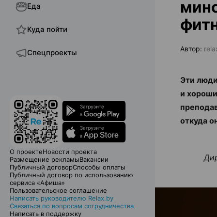
минс
Еда
фит
Куда пойти
Автор:
rel
Спецпроекты
Эти люди
и хороши
преподав
откуда о
О проекте
Новости проекта
Ди
Размещение рекламы
Вакансии
Публичный договор
Способы оплаты
Публичный договор по использованию
сервиса «Афиша»
Пользовательское соглашение
Написать руководителю Relax.by
Связаться по вопросам сотрудничества
Написать в поддержку