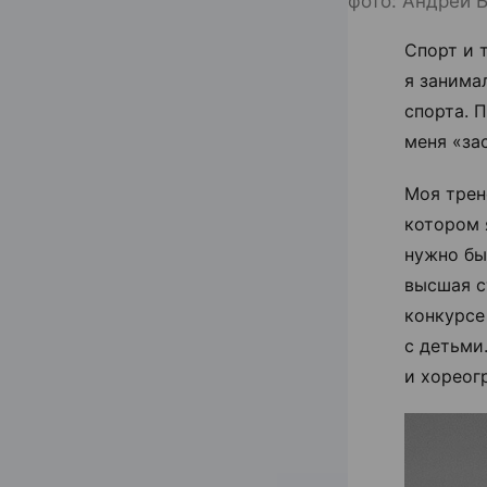
фото: Андрей 
Спорт и 
я занима
спорта. 
меня «за
Моя трен
котором 
нужно бы
высшая с
конкурсе
с детьми
и хореог