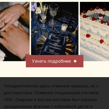
Изначально предполагалось сделать кафе одним из
ресторанов сети Golden Coffee. Но в процессе
работы креативная группа Golden Project приняла
решение, что это заведение не должно
становиться типичным сетевым объектом, оно
обязано сохранить свою уникальность.
Пятидесятилетие здесь отмечали непышно, но с
достоинством. Появился специальный коктейль
«50». Снаружи и внутри ресторан был украшен
праздничными флагами с юбилейной датой и