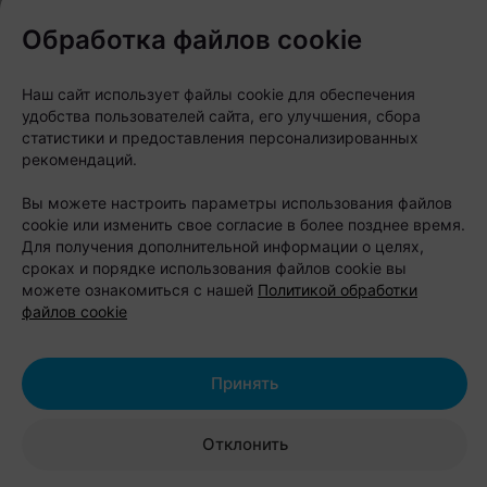
Обработка файлов cookie
Наш сайт использует файлы cookie для обеспечения
удобства пользователей сайта, его улучшения, сбора
статистики и предоставления персонализированных
рекомендаций.
Вы можете настроить параметры использования файлов
cookie или изменить свое согласие в более позднее время.
Для получения дополнительной информации о целях,
сроках и порядке использования файлов cookie вы
На базе отдыха
Robin Hood (Робин Гуд)
вода
можете ознакомиться с нашей
Политикой обработки
файлов cookie
становится главным героем отдыха. Место
расположено на Минском море возле пляжа №9,
примерно в 10 минутах езды от МКАД. Здесь не
Принять
нужно выбирать между спокойным вечером с
видом на закат и активным днем на гидроцикле:
Отклонить
оба сценария легко помещаются в один уикенд.