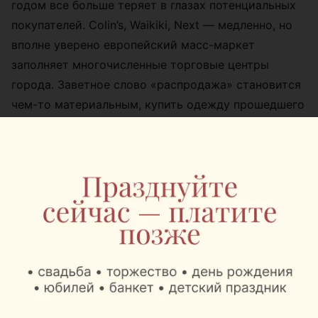
годом все больше теряет в глазах потенциальных
покупателей. Colin’s, Waikiki, Next — медленно, но
вполне уверено европейский масс-маркет
заполняет многочисленные торговые центры
города. Заветное слово «распродажа» становится
чем-то материальным, купить одежду прошедшего
сезона со значительной скидкой можно теперь и
без «шенгена» в паспорте. Совсем недавно о своем
намерении открыть магазины в Минске заявила и
польская марка Reserved, будем надеяться, что
появление самых крупных игроков, как Zara и H&M,
лишь вопрос времени.