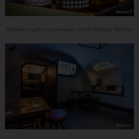
Магазин с дегустационным залом BeerCap Barshop