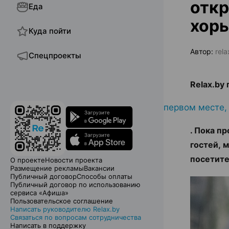
откр
Еда
хорь
Куда пойти
Автор:
rela
Спецпроекты
Relax.by
первом месте,
. Пока п
гостей, 
посетите
О проекте
Новости проекта
Размещение рекламы
Вакансии
Публичный договор
Способы оплаты
Публичный договор по использованию
сервиса «Афиша»
Пользовательское соглашение
Написать руководителю Relax.by
Связаться по вопросам сотрудничества
Написать в поддержку