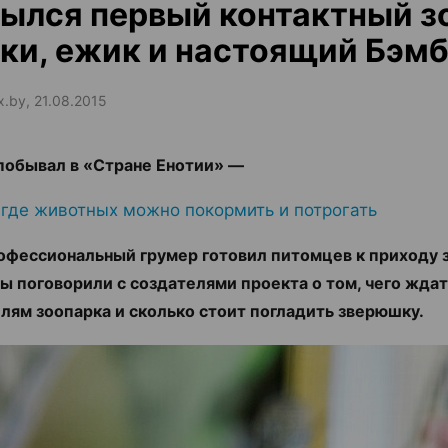
ылся первый контактный з
ки, ежик и настоящий Бэм
x.by, 21.08.2015
 побывал в «Стране Енотии» —
 где животных можно покормить и потрогать
рофессиональный грумер готовил питомцев к приходу 
мы поговорили с создателями проекта о том, чего жда
лям зоопарка и сколько стоит погладить зверюшку.