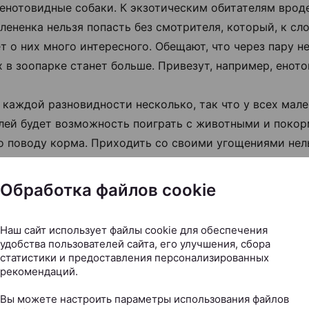
 енотовидные собаки. К экзотическим обитателям врод
лененка нельзя попасть без смотрителя, который, к сло
т о них много интересного. Обещают, что через пару н
 в зоопарке станет больше. Привезут, например, еното
 каждой разновидности несколько, так что у всех мал
лей будет возможность поиграть с животными и покор
по поводу корма. Приходить со своими угощениями нель
учше купите на входе стаканчик с фруктами и овощами.
Обработка файлов cookie
Наш сайт использует файлы cookie для обеспечения
удобства пользователей сайта, его улучшения, сбора
статистики и предоставления персонализированных
рекомендаций.
Вы можете настроить параметры использования файлов