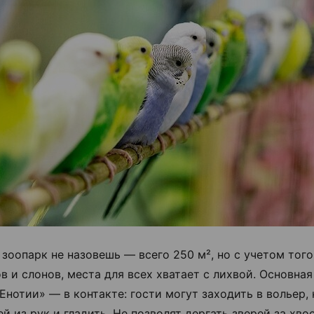
зоопарк не назовешь — всего 250 м², но с учетом того,
ов и слонов, места для всех хватает с лихвой. Основна
Енотии» — в контакте: гости могут заходить в вольер,
й из рук и гладить. Не позволят дергать зверей за хво