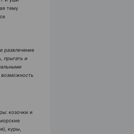
ая тему
се
ое развлечение
, прыгать и
реальными
м возможность
ы: козочки и
 морские
е), куры,