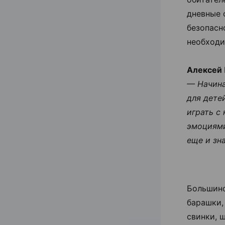
дневные 
безопасн
необходи
Алексей 
— Начина
для детей
играть с
эмоциями
еще и зн
Большинс
барашки, 
свинки, 