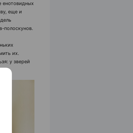
е енотовидных
ву, еще и
едель
в-полоскунов.
еньких
мить их.
зя: у зверей