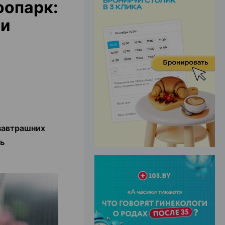
оопарк:
би
ЭФФЕКТИВНАЯ РЕКЛАМА НА САЙТЕ
завтрашних
ть