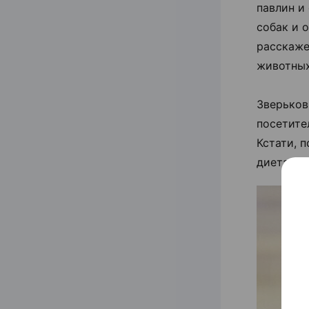
павлин и
собак и о
расскаже
животных
Зверьков
посетите
Кстати, 
диета. Л