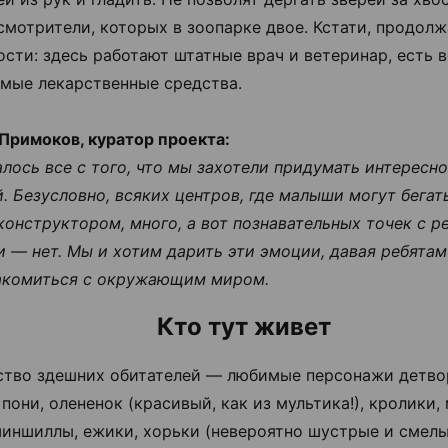
смотрители, которых в зоопарке двое. Кстати, продолж
ости: здесь работают штатные врач и ветеринар, есть в
мые лекарственные средства.
Примоков, куратор проекта:
лось все с того, что мы захотели придумать интересн
. Безусловно, всяких центров, где малыши могут бегать
 конструктором, много, а вот познавательных точек с 
 — нет. Мы и хотим дарить эти эмоции, давая ребята
акомиться с окружающим миром.
Кто тут живет
тво здешних обитателей — любимые персонажи детвор
пони, олененок (красивый, как из мультика!), кролики,
шиншиллы, ежики, хорьки (невероятно шустрые и смелы