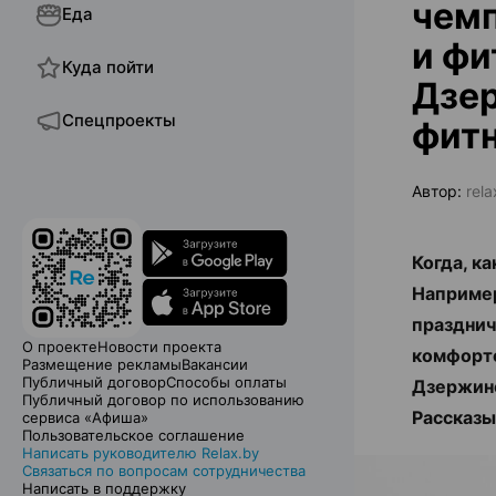
чемп
Еда
и фи
Куда пойти
Дзе
Спецпроекты
фит
Автор:
rela
Когда, к
Например
празднич
О проекте
Новости проекта
комфорт
Размещение рекламы
Вакансии
Публичный договор
Способы оплаты
Дзержинс
Публичный договор по использованию
Рассказы
сервиса «Афиша»
Пользовательское соглашение
Написать руководителю Relax.by
Связаться по вопросам сотрудничества
Написать в поддержку