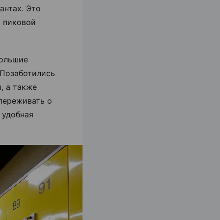
антах. Это
я пиковой
большие
 Позаботились
, а также
переживать о
 удобная