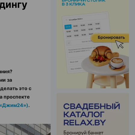
дингу
ЭФФЕКТИВНАЯ РЕКЛАМА НА САЙТЕ
ания?
ми за
делать это с
На проспекте
(«Джим24»)
.