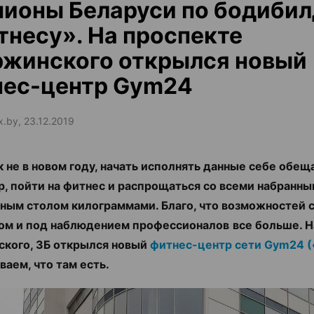
ионы Беларуси по бодибил
тнесу». На проспекте
ржинского открылся новый
нес-центр Gym24
x.by, 23.12.2019
ак не в новом году, начать исполнять данные себе обещ
, пойти на фитнес и распрощаться со всеми набранны
ным столом килограммами. Благо, что возможностей с
ом и под наблюдением профессионалов
все больше. 
кого, 3Б открылся новый
фитнес-центр сети
Gym
24 
ваем, что там есть.