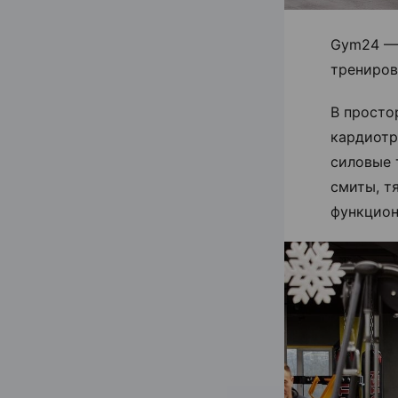
Gym24 — 
трениров
В просто
кардиотр
силовые 
смиты, т
функцион