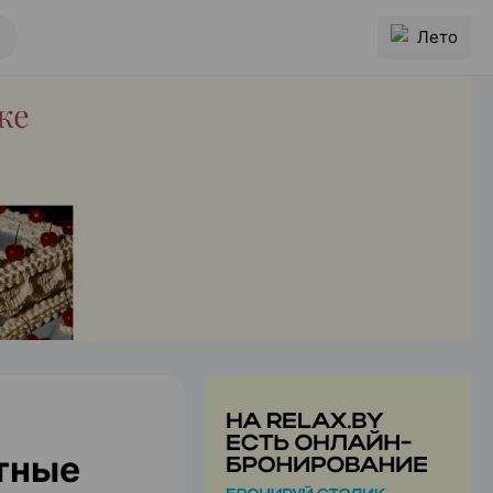
Лето
тные