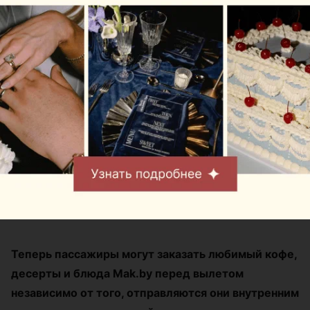
Журнал
Mak.by теперь в
Национальном
аэропорту: там
открылись сразу два
Mak.Cafe
Автор:
relax.by, 07.08.2026
Теперь пассажиры могут заказать любимый кофе,
десерты и блюда Mak.by перед вылетом
независимо от того, отправляются они внутренним