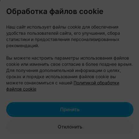
Обработка файлов cookie
маркет товаров для животных с дегустациями
и консультациями;
показательные выступления служебных собак
Наш сайт использует файлы cookie для обеспечения
и их проводников — с элементами
удобства пользователей сайта, его улучшения, сбора
дрессировки, послушания и защитной работы,
статистики и предоставления персонализированных
а также рассказом о подготовке собак
рекомендаций.
специальных служб;
Вы можете настроить параметры использования файлов
собачий ЗАГС, где можно «поженить» своего
cookie или изменить свое согласие в более позднее время.
питомца или просто понаблюдать за
Для получения дополнительной информации о целях,
церемонией;
сроках и порядке использования файлов cookie вы
можете ознакомиться с нашей
Политикой обработки
семейная площадка от Mamago с
файлов cookie
развлечениями для детей;
фуд-корт;
Принять
фотозоны и интерактивные площадки
партнеров;
Отклонить
благотворительная «Зона добра», где будут
представлены животные из приютов, которые