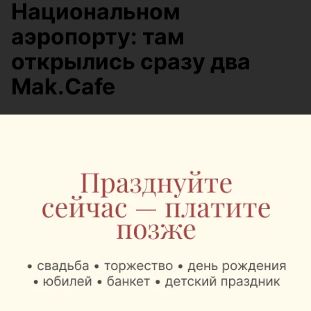
Национальном
аэропорту: там
открылись сразу два
Mak.Cafe
Автор:
relax.by, 07.08.2026
Теперь пассажиры могут заказать любимый кофе,
десерты и блюда Mak.by перед вылетом
независимо от того, отправляются они внутренним
или международным рейсом.