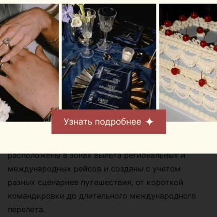
Фото предоставлены Mak.by
В пятницу, 7 августа, в Национальном аэропорту
Минск начали работу сразу два Mak.Cafe. Они
расположены в зонах вылета региональных и
международных рейсов и созданы с учетом
разных сценариев путешествия, от короткой
командировки до длительного международного
перелета.