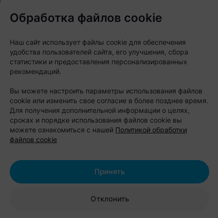
продажи квест-карт направят на поддержку
Обработка файлов cookie
профильных благотворительных инициатив.
Наш сайт использует файлы cookie для обеспечения
Pets Fest задуман как формат летнего отдыха на
удобства пользователей сайта, его улучшения, сбора
свежем воздухе, где можно получить полезные
статистики и предоставления персонализированных
рекомендаций.
знания от экспертов, провести время с семьей и
питомцем и познакомиться с миром животных
Вы можете настроить параметры использования файлов
ближе.
cookie или изменить свое согласие в более позднее время.
Для получения дополнительной информации о целях,
сроках и порядке использования файлов cookie вы
Что: Pets Fest 2026
можете ознакомиться с нашей
Политикой обработки
Когда: 8–9 августа 2026 года
файлов cookie
Где: Lakeside Park, г. Минск, ул. Дисенская, 2П,
побережье Цнянского водохранилища
Принять
Вход: свободный
Возрастное ограничение: 0+
Отклонить
Другие интересные новости в нашем телеграм-